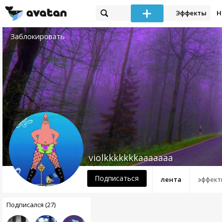
Эффекты
Н
Заблокировать
violkkkkkkkaaaaaaa
Подписаться
лента
эффект
Подписался (27)