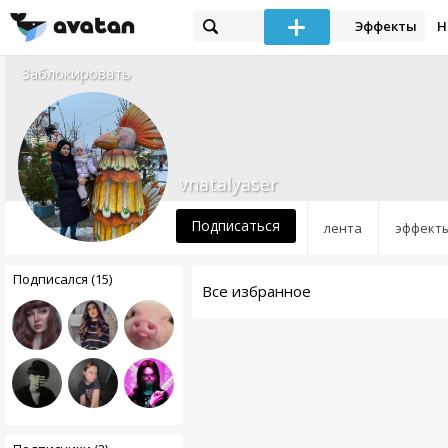
Эффекты
Н
Заблокировать
vnatalyaser
Подписаться
лента
эффект
Подписался (15)
Все избранное