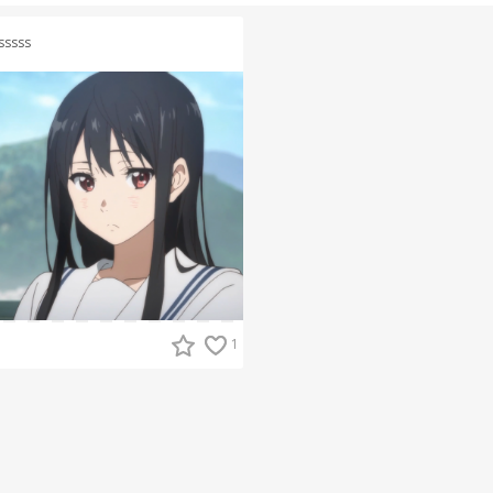
sssss
1