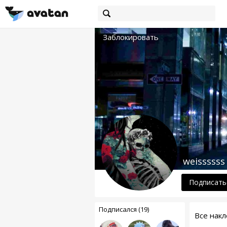
Заблокировать
weissssss
Подписать
Подписался (19)
Все накл