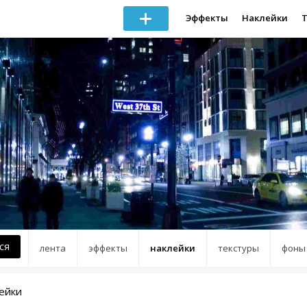
Эффекты
Наклейки
ся
лента
эффекты
наклейки
текстуры
фоны
ейки