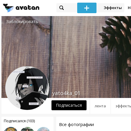
Эффекты
Н
Заблокировать
yato4ka_01
Подписаться
лента
эффект
Подписался (103)
Все фотографии