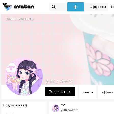
Эффекты
Н
Заблокировать
yum_sweets
Подписаться
лента
эффект
Подписался (1)
*-*
yum_sweets