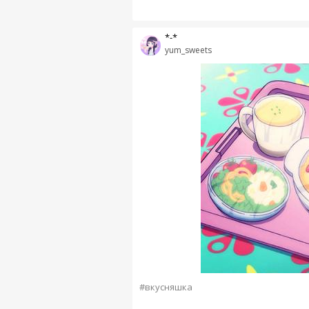
*-*
yum_sweets
#вкусняшка