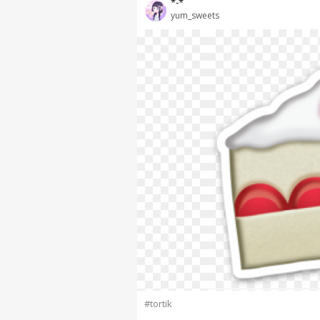
*-*
yum_sweets
#tortik