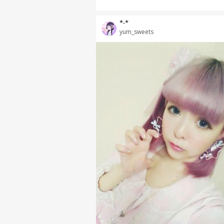
*-*
yum_sweets