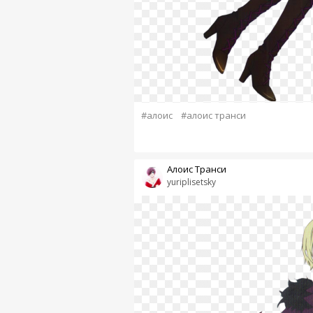
#алоис
#алоис транси
Алоис Транси
yuriplisetsky