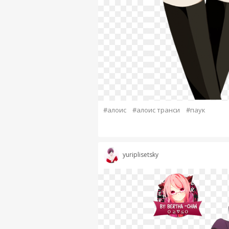
#алоис
#алоис транси
#паук
yuriplisetsky