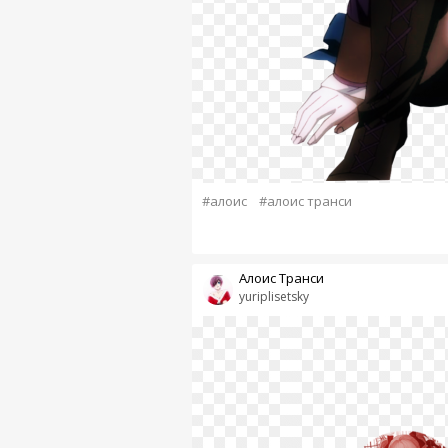
#алоис
#алоис транси
Алоис Транси
yuriplisetsky