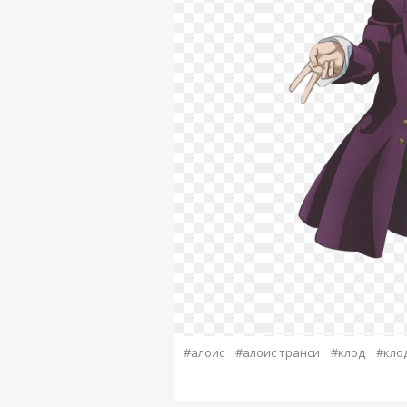
#алоис
#алоис транси
#клод
#кло