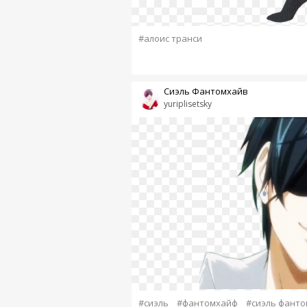
#алоис транси
Сиэль Фантомхайв
yuriplisetsky
#сиэль
#фантомхайф
#сиэль фант