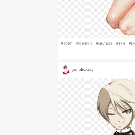
#трап
#феликс
#милаха
#тян
#к
yuriplisetsky