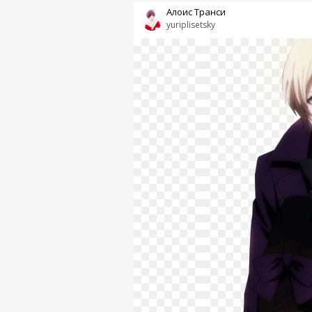
Алоис Транси
yuriplisetsky