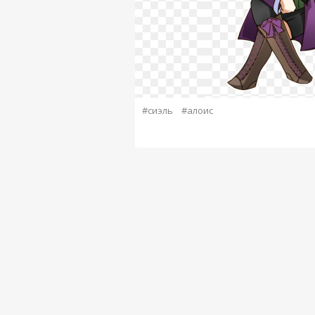
#сиэль
#алоис