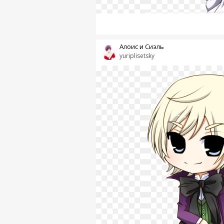
Алоис и Сиэль
yuriplisetsky