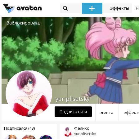
Эффекты
Н
Заблокировать
yuriplisetsky
Подписаться
лента
эффект
Подписался (13)
Феликс
yuriplisetsky