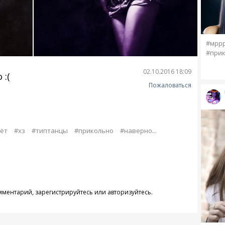
#мрр
#при
02.10.2016 18:09
 :(
Пожаловаться
ёт
#хз
#типтанцы
#прикольно
#наверно...
омментарий,
зарегистрируйтесь
или
авторизуйтесь
.