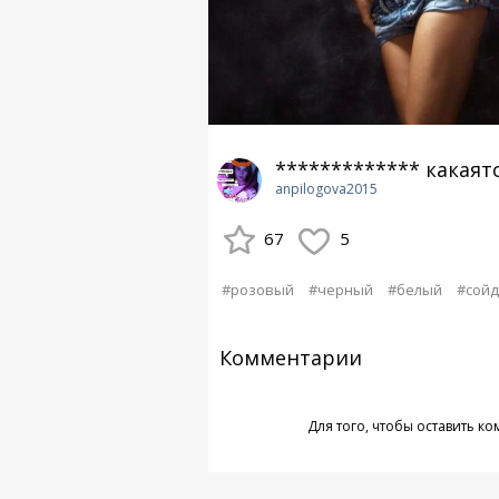
************* какаято
anpilogova2015
67
5
#розовый
#черный
#белый
#сойд
Комментарии
Для того, чтобы оставить к