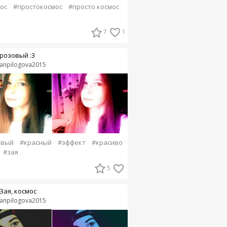
ос
#простокосмос
#просто космос
7
1
розовый :3
anpilogova2015
овый
#красный
#эффект
#красиво
#зая
5
Зая, космос
anpilogova2015