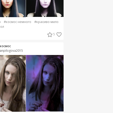
р
#космос немного
#красиво мило
кол
5
космос
anpilogova2015