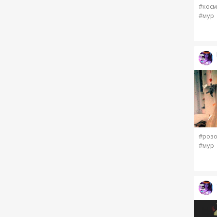
#косм
#мур
#роз
#мур