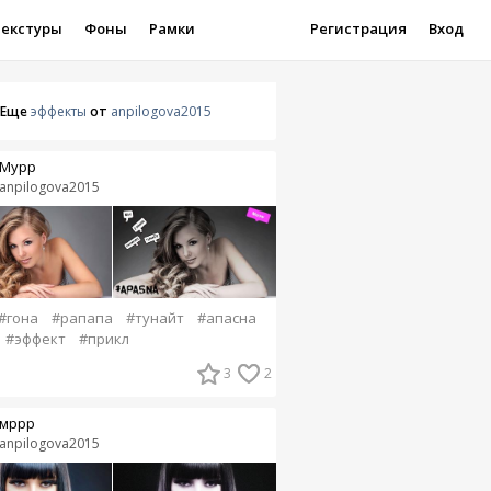
Текстуры
Фоны
Рамки
Регистрация
Вход
Еще
эффекты
от
anpilogova2015
Мурр
anpilogova2015
#гона
#рапапа
#тунайт
#апасна
#эффект
#прикл
3
2
мррр
anpilogova2015