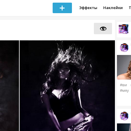
Эффекты
Наклейки
#ви
#мяу