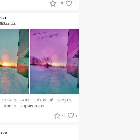
101
10
кат
sha22_22
#вечер
#класс
#крутой
#круто
#мило
#прикольно
71
9
yusar