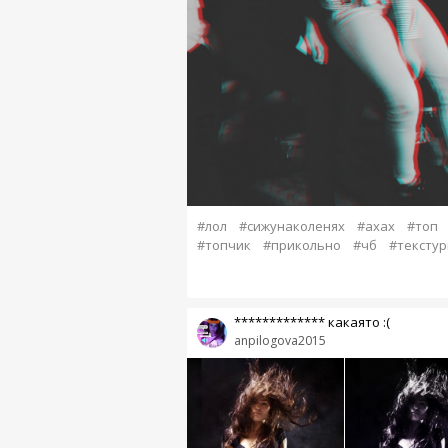
#лол
#сижунаколенях
#ахах
#топ
#топчик
#прикольно
#чб
#текстур
************* какаято :(
anpilogova2015