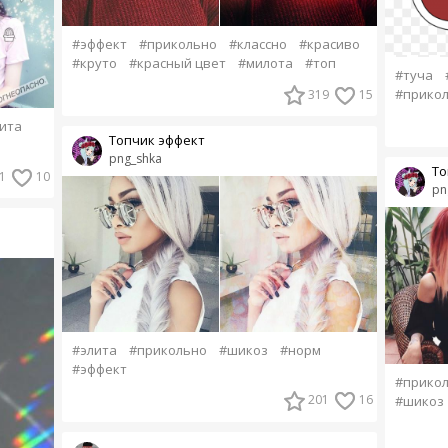
#эффект
#прикольно
#классно
#красиво
#круто
#красный цвет
#милота
#топ
#туча
#прико
319
15
ита
Топчик эффект
png_shka
То
1
10
pn
#элита
#прикольно
#шикоз
#норм
#эффект
#прико
201
16
#шикоз