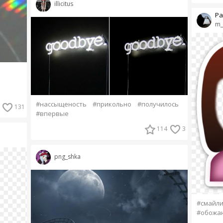
illicitus
Ра
m_
#нассыщеность
#прикольно
#получилось
131
#впервые
114
3
png_shka
#смайли
#обожа