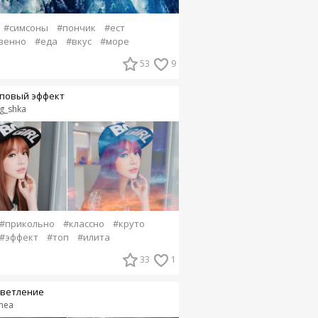
#симсоны
#пончик
#ест
венно
#еда
#вкус
#море
53
9
повый эффект
g_shka
#прикольно
#классно
#круто
#эффект
#топ
#илита
33
1
ветление
nea