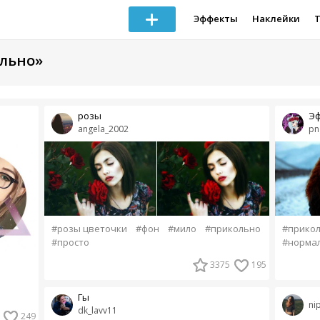
Эффекты
Наклейки
ольно»
розы
Эф
angela_2002
pn
#розы цветочки
#фон
#мило
#прикольно
#прико
#просто
#норма
3375
195
Гы
ni
dk_lavv11
249