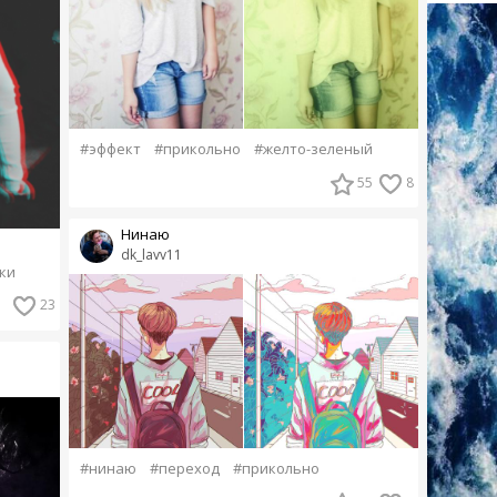
#эффект
#прикольно
#желто-зеленый
55
8
Нинаю
dk_lavv11
ки
23
#нинаю
#переход
#прикольно