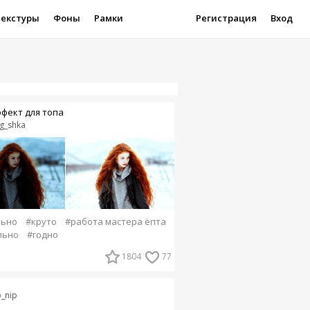
Текстуры
Фоны
Рамки
Регистрация
Вход
фект для топа
g_shka
льно
#круто
#работа мастера ёпта
льно
#годно
1804
77
p_nip