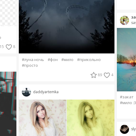
за
sa
о
15
8
#луна ночь
#фон
#мило
#прикольно
#просто
89
4
daddyartemka
#закат
#мило :3
sl