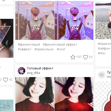
#прико
#фиолетовый
#фиолетовый эффект
#айфон
#эффект
#прикольно
#cool
#mix
767
54
п
Топовый эффект
Ту
png_shka
mo
2
42