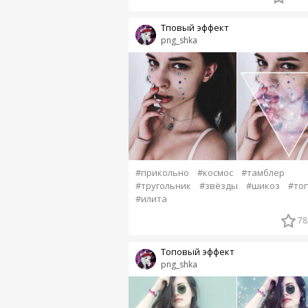
Тповый эффект
png_shka
#прикольно
#космос
#тамблер
#тругольник
#звёзды
#шикоз
#то
#илита
78
Топовый эффект
png_shka