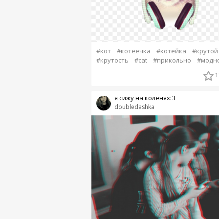
#кот
#котеечка
#котейка
#крутой
#крутость
#cat
#прикольно
#модн
1
я сижу на коленях:З
doubledashka