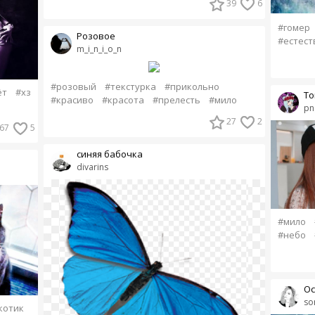
39
6
#гомер
Розовое
#естест
m_i_n_i_o_n
#розовый
#текстурка
#прикольно
ёт
#хз
То
#красиво
#красота
#прелесть
#мило
pn
27
2
67
5
синяя бабочка
divarins
#мило
#небо
Ос
so
котик