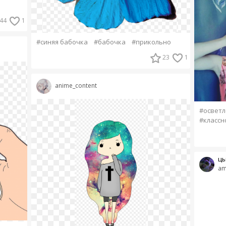
44
1
#синяя бабочка
#бабочка
#прикольно
23
1
anime_content
#осветл
#классн
цы
am