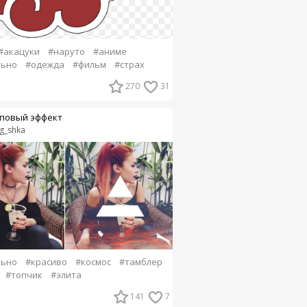
#акацуки
#наруто
#аниме
льно
#одежда
#фильм
#страх
270
31
повый эффект
g_shka
льно
#красиво
#космос
#тамблер
#топчик
#элита
141
7