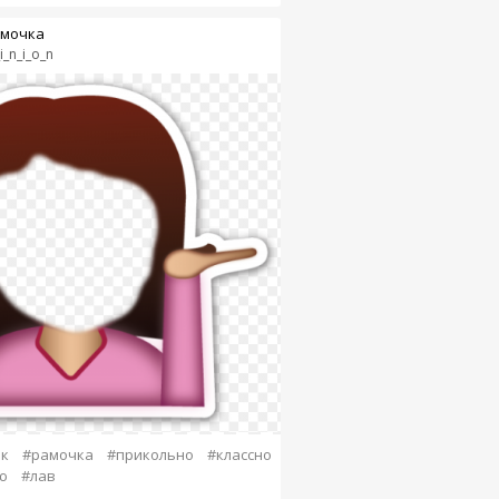
мочка
i_n_i_o_n
к
#рамочка
#прикольно
#классно
ю
#лав