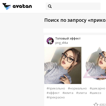
Поиск по запросу «прик
Топовый эффект
png_shka
#прикольно
#нормально
#шикарно
#эффект
#илита
#элита
#шикоз
#прекрасно
4083