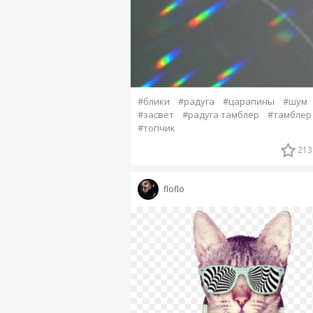
#блики
#радуга
#царапины
#шум
#засвет
#радуга тамблер
#тамблер
#топчик
213
floflo