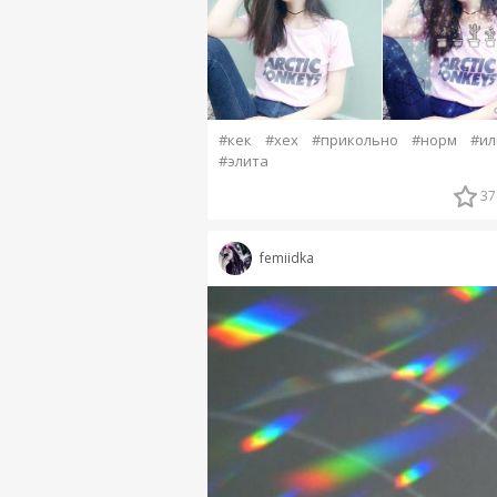
#кек
#хех
#прикольно
#норм
#ил
#элита
37
femiidka