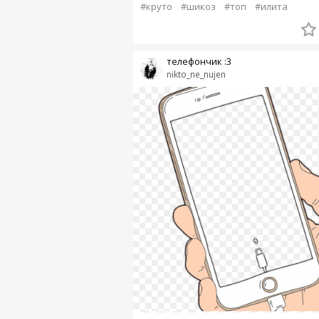
#круто
#шикоз
#топ
#илита
телефончик :3
nikto_ne_nujen