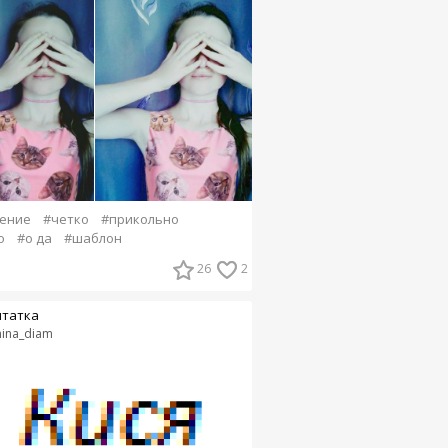
ение
#четко
#прикольно
о
#о да
#шаблон
26
2
татка
ina_diam