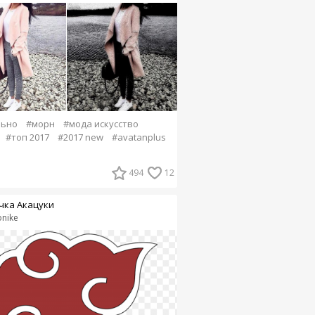
льно
#морн
#мода искусство
#топ 2017
#2017 new
#avatanplus
494
12
чка Акацуки
nike