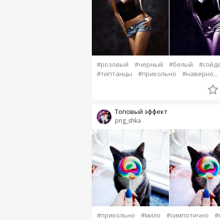
#розовый
#черный
#белый
#сойд
#типтанцы
#прикольно
#наверно...
Топовый эффект
png_shka
#прикольно
#мило
#симпотично
#