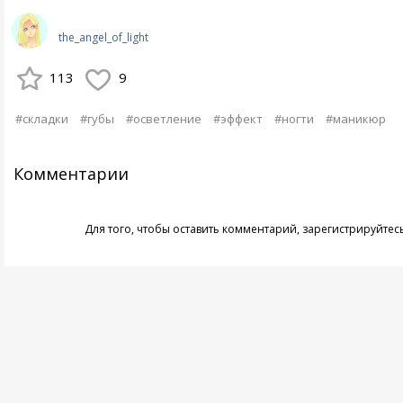
the_angel_of_light
113
9
#складки
#губы
#осветление
#эффект
#ногти
#маникюр
Комментарии
Для того, чтобы оставить комментарий,
зарегистрируйтес