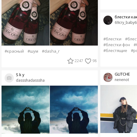
блестки как
69cry_baby6
#блестки
#блес
#блестки фон
#
#блестящие
#р
#красный
#шум
#dasha_r
2247
98
GLITCHE
S k y
nenenot
dassshadasssha