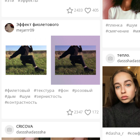
#эти
#эффекты
2433
405
Эффект фиолетового
#пленка
#шум
mejarrr09
#смягчение
#мя
тепло.
dassshadas
#филетовый
#текстура
#фон
#розовый
#дым
#шум
#зернистость
#контрастность
2347
172
CRICOVA
dassshadasssha
#dasha_r
#комф