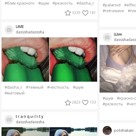
#блик красного
#шум
#резкость
#dasha_r
#palaroid
#effec
#retrowave
#пл
3235
181
LIME
dassshadasssha
Шик
dassshadas
#dasha_r
#темный
#честкость
#шум
#матовый
#шум
#красно-
2823
153
#резкость
#чет
t r a n q u i l i t y
dassshadasssha
polishakain