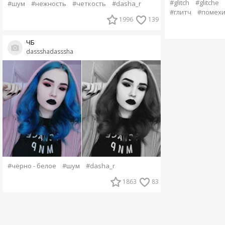
#glitch
#glitche
#шум
#нежность
#четкость
#dasha_r
#глитч
#помех
1996
139
ЧБ
dassshadasssha
#чёрно - белое
#шум
#dasha_r
1863
83