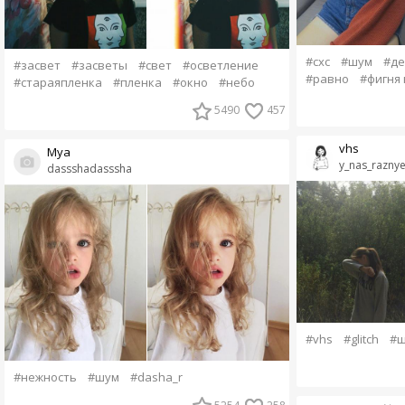
#схс
#шум
#де
#засвет
#засветы
#свет
#осветление
#равно
#фигня 
#стараяпленка
#пленка
#окно
#небо
5490
457
vhs
Муа
y_nas_razny
dassshadasssha
#vhs
#glitch
#ш
#нежность
#шум
#dasha_r