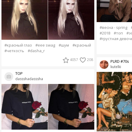
#весна - spring
#2018
#топ
#э
#грустная девоч
#красный глаз
#еее swag
#шум
#красный
#четкость
#dasha_r
4057
208
PLRD #70s
kutelki
ТОР
dassshadasssha