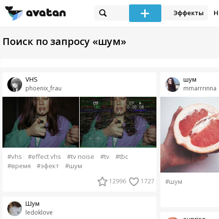
Эффекты
Н
Поиск по запросу «шум»
VHS
шум
phoenix_frau
mmarrrinna
#vhs
#effect vhs
#tv noise
#tv
#tbc
#время
#эфект
#шум
#шум
12996
1727
Шум
ledoklove
sunrise