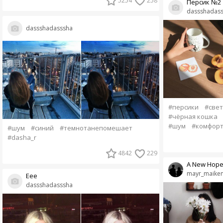
5254
258
Персик №2
dassshadas
dassshadasssha
#персики
#свет
#чёрная кошка
#шум
#комфор
#шум
#синий
#темнотанепомешает
#dasha_r
4842
229
A New Hop
mayr_maike
Еее
dassshadasssha