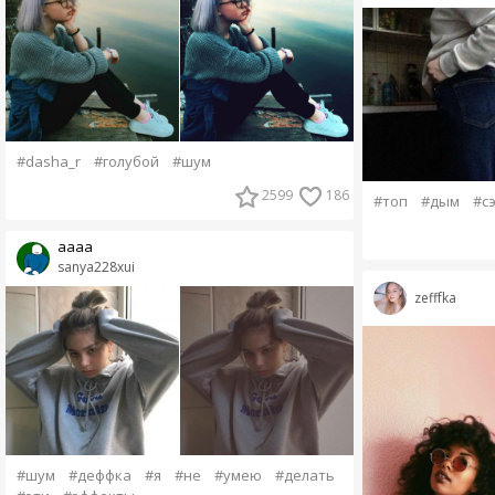
#dasha_r
#голубой
#шум
2599
186
#топ
#дым
#с
аааа
sanya228xui
zefffka
#шум
#деффка
#я
#не
#умею
#делать