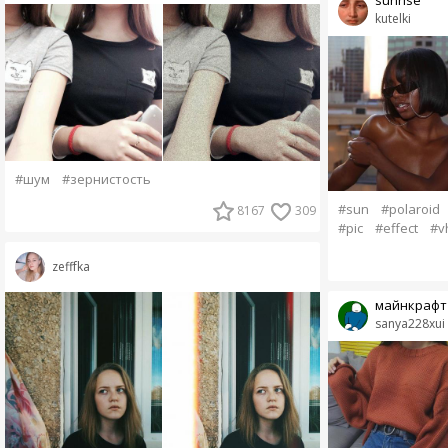
kutelki
#шум
#зернистость
#sun
#polaroid
8167
309
#pic
#effect
#v
zefffka
майнкрафт э
sanya228xui