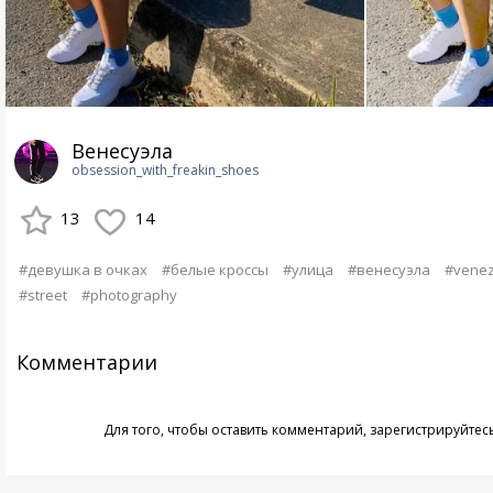
Венесуэла
obsession_with_freakin_shoes
13
14
#девушка в очках
#белые кроссы
#улица
#венесуэла
#venez
#street
#photography
Комментарии
Для того, чтобы оставить комментарий,
зарегистрируйтес