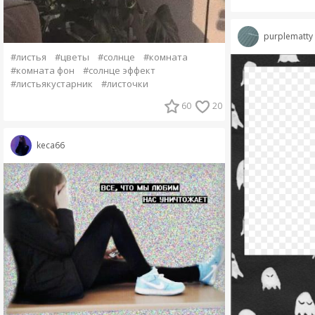
purplematty
#листья
#цветы
#солнце
#комната
#комната фон
#солнце эффект
#листьякустарник
#листочки
60
20
keca66