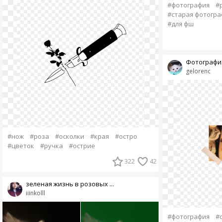
#фотография
#
#старая фотогра
#для фш
Фотографи
gelorenc
#нож
#роза
#осколки
#края
#остро
#цветок
#ручка
#острие
322
42
зеленая жизнь в розовых ...
iiinkolll
#фотография
#