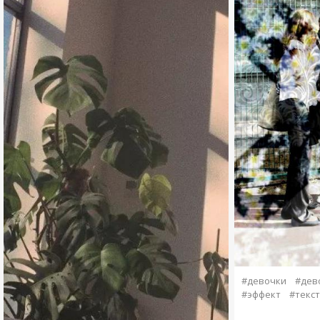
#девочки
#дев
#эффект
#текс