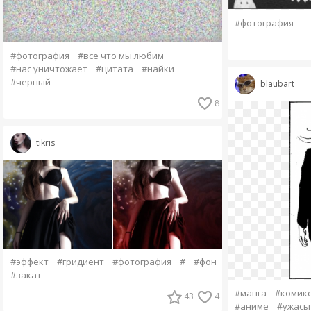
#фотография
#фотография
#всё что мы любим
#нас уничтожает
#цитата
#найки
#черный
blaubart
8
tikris
#эффект
#гридиент
#фотография
#
#фон
#закат
#манга
#комик
43
4
#аниме
#ужасы