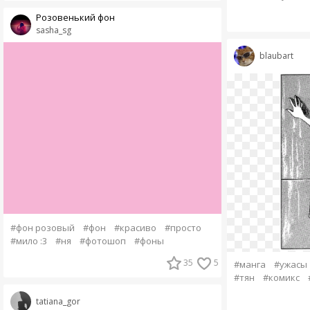
Розовенький фон
sasha_sg
blaubart
#фон розовый
#фон
#красиво
#просто
#мило :3
#ня
#фотошоп
#фоны
35
5
#манга
#ужасы
#тян
#комикс
tatiana_gor