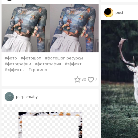
pust
#фото
#фотошоп
#фотошоп ресурсы
#фотографии
#фотография
#эффект
#эффекты
#красиво
30
7
purplematty