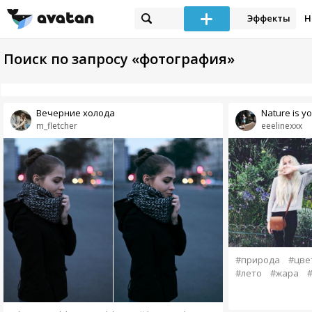
Эффекты
Н
Поиск по запросу «фотография»
Вечерние холода
Nature is y
m_fletcher
eeelinexxx
#природа
#цве
#лето
#жара