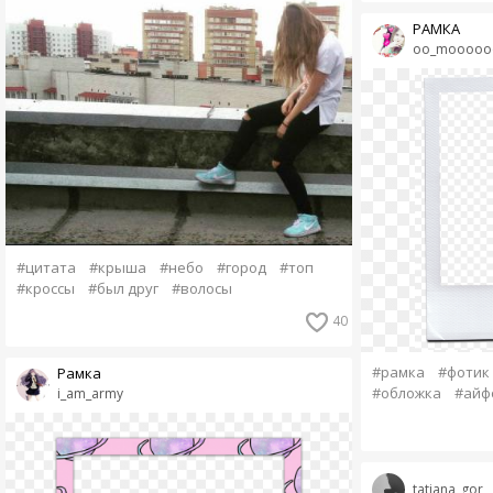
РАМКА
oo_moooo
#цитата
#крыша
#небо
#город
#топ
#кроссы
#был друг
#волосы
40
#рамка
#фотик
Рамка
#обложка
#айф
i_am_army
tatiana_gor