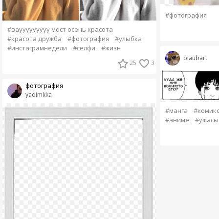
#фотография
#ваууууууууу мост осень красота
#красота дружба
#фотография
#улыбка
#инстаграмнедели
#селфи
#жизн
blaubart
25
3
фотография
yadimkka
#манга
#комик
#аниме
#ужасы