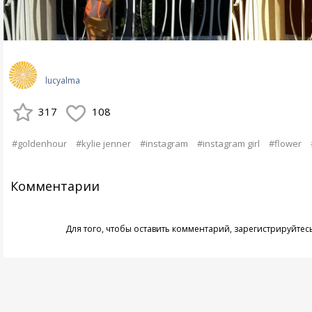
lucyalma
317
108
#goldenhour
#kylie jenner
#instagram
#instagram girl
#flower
Комментарии
Для того, чтобы оставить комментарий,
зарегистрируйтес