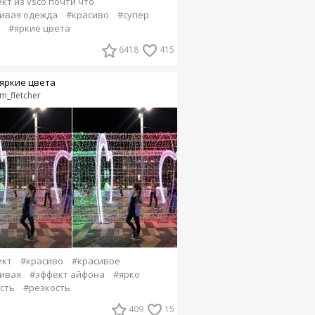
кт из vsco почти что
ивая одежда
#красиво
#супер
#яркие цвета
6418
415
яркие цвета
m_fletcher
ект
#красиво
#красивое
ивая
#эффект айфона
#ярко
сть
#резкость
409
15