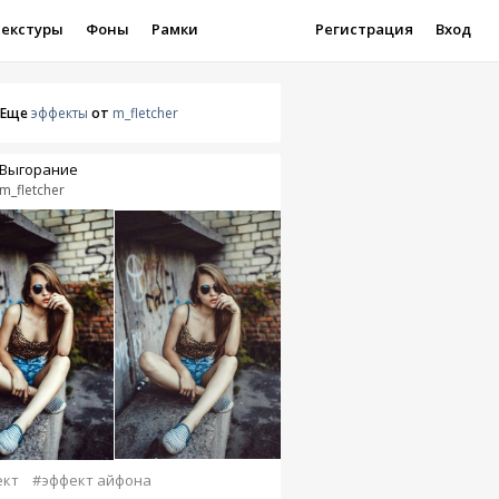
Текстуры
Фоны
Рамки
Регистрация
Вход
Еще
эффекты
от
m_fletcher
Выгорание
m_fletcher
ект
#эффект айфона