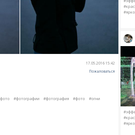
#эффе
#крас
#ярко
17.05.2016 15:42
Пожаловаться
фото
#фотографии
#фотография
#фото
#огни
#эфф
#крас
#ярко