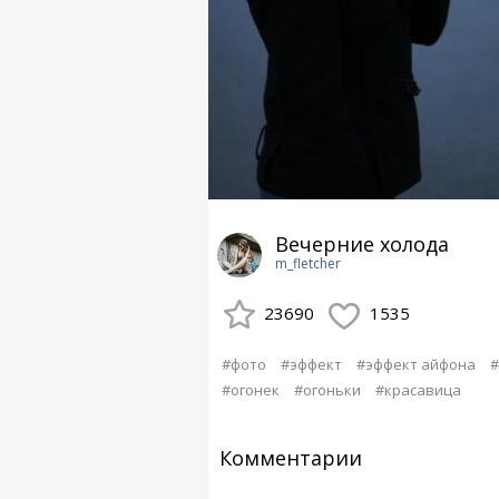
Вечерние холода
m_fletcher
23690
1535
#фото
#эффект
#эффект айфона
#
#огонек
#огоньки
#красавица
Комментарии