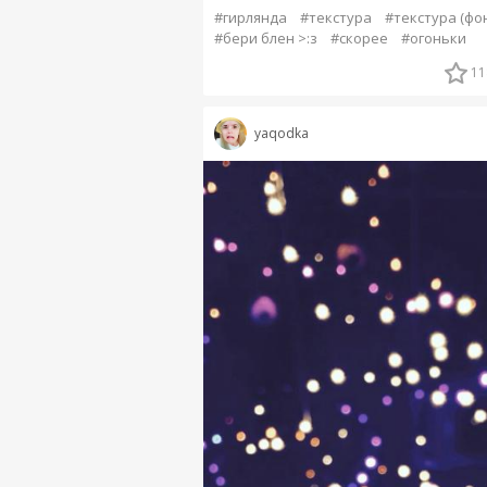
#гирлянда
#текстура
#текстура (фон
#бери блен >:з
#скорее
#огоньки
11
yaqodka