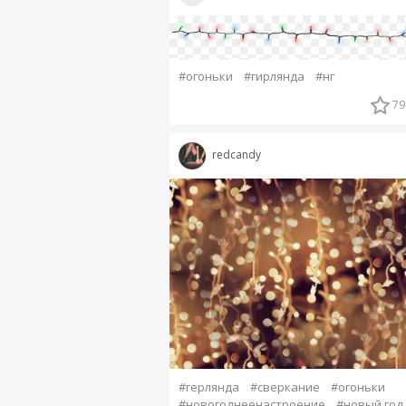
#огоньки
#гирлянда
#нг
79
redcandy
#герлянда
#сверкание
#огоньки
#новогоднеенастроение
#новый год