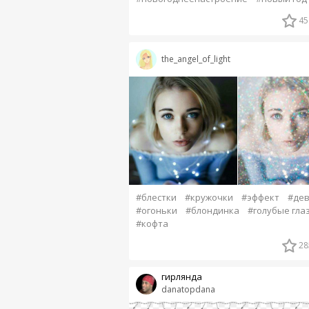
45
the_angel_of_light
#блестки
#кружочки
#эффект
#де
#огоньки
#блондинка
#голубые гла
#кофта
28
гирлянда
danatopdana