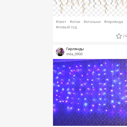
#свет
#огни
#огоньки
#гирлянда
#новый год
24
Гирлянды
mila_0900