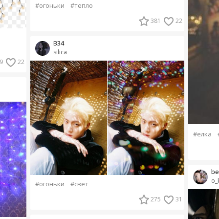
#огоньки
#тепло
381
22
B34
silica
9
22
#елка
be
o_
#огоньки
#свет
275
31