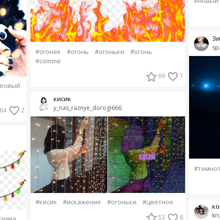
#новый 
Зи
sp
#огонёк
#огонь
#огоньки
#огонь
#comme
69
1
еовый
кисик
y_nas_raznye_dorogi666
64
2
#темно
#кисик
#искажение
#огоньки
#цветное
ко
kri
53
8
#зима