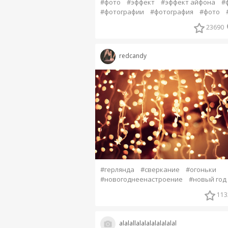
#фото
#эффект
#эффект айфона
#
#фотографии
#фотография
#фото
23690
redcandy
#герлянда
#сверкание
#огоньки
#новогоднеенастроение
#новый год
113
alalallalalalalalalalal