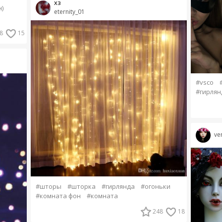
хз
)
eternity_01
8
15
#vsco
#гирлян
ve
#шторы
#шторка
#гирлянда
#огоньки
#комната фон
#комната
248
18