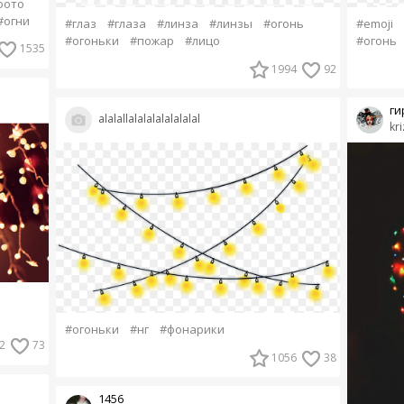
фото
#огни
#глаз
#глаза
#линза
#линзы
#огонь
#emoji
#огоньки
#пожар
#лицо
#огонь
1535
1994
92
ги
alalallalalalalalalalal
kri
#огоньки
#нг
#фонарики
2
73
1056
38
1456