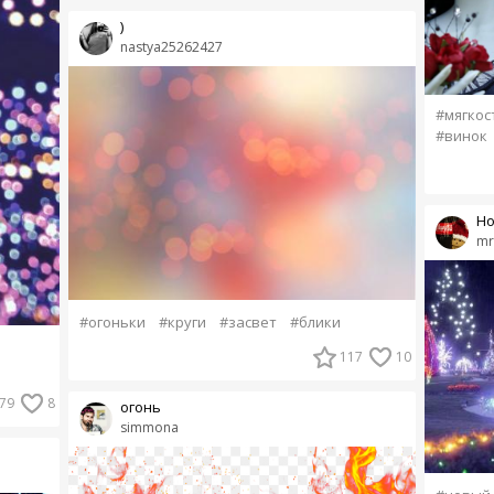
)
nastya25262427
#мягкос
#винок
Но
mr
#огоньки
#круги
#засвет
#блики
117
10
79
8
огонь
simmona