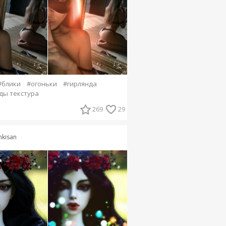
#блики
#огоньки
#гирлянда
ды текстура
269
29
nkisan