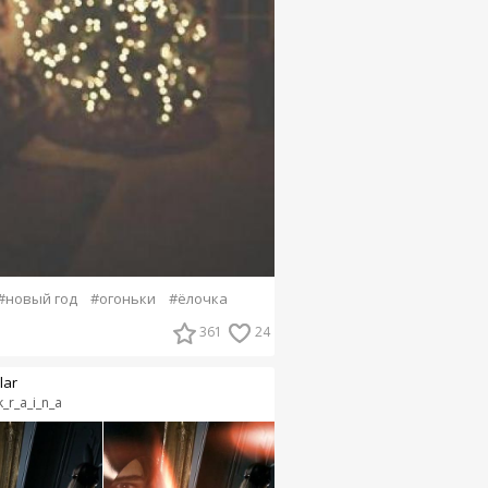
#новый год
#огоньки
#ёлочка
361
24
lar
k_r_a_i_n_a