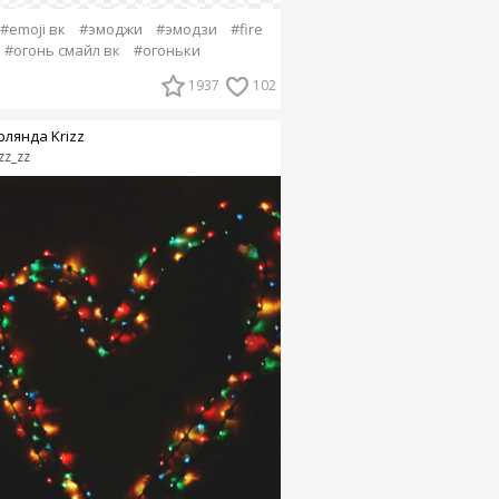
#emoji вк
#эмоджи
#эмодзи
#fire
#огонь смайл вк
#огоньки
1937
102
рлянда Krizz
zz_zz