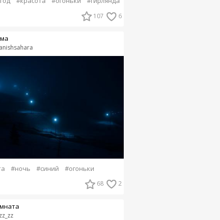
год
#красота
#огоньки
#гирлянда
107
6
ма
anishsahara
та
#ночь
#синий
#огоньки
68
2
мната
zz_zz