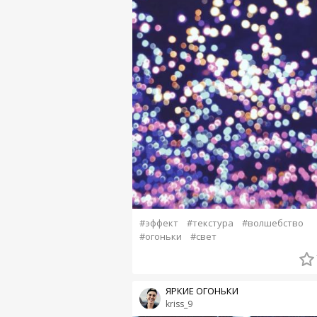
#эффект
#текстура
#волшебство
#огоньки
#свет
ЯРКИЕ ОГОНЬКИ
kriss_9