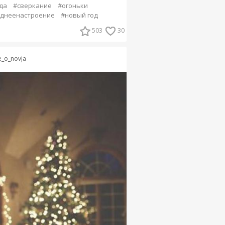
да
#сверкание
#огоньки
однеенастроение
#новый год
503
30
e_o_novja