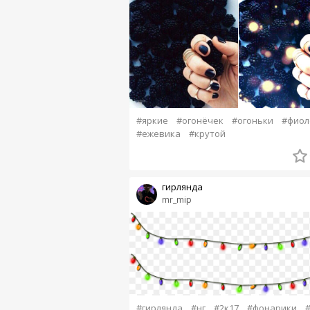
#яркие
#огонёчек
#огоньки
#фиол
#ежевика
#крутой
гирлянда
mr_mip
#гирлянда
#нг
#2к17
#фонарики