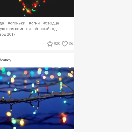
да
#огоньки
#огни
#сердце
уютная комната
#новый год
год 2017
920
36
dcandy