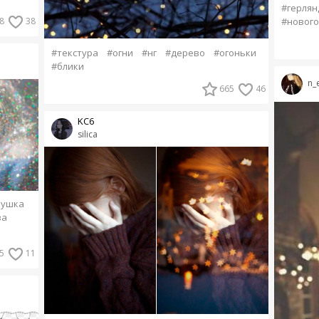
#герлян
#новог
8
38
#текстура
#огни
#нг
#дерево
#огоньки
#блики
n_
665
46
KC6
silica
вушка
за
5
11