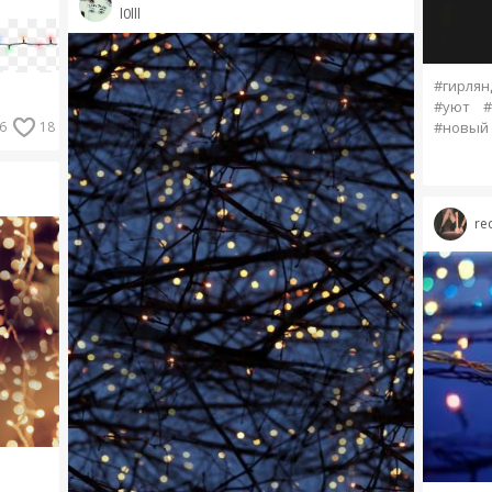
l0lll
#гирлян
#уют
#
6
18
#новый 
re