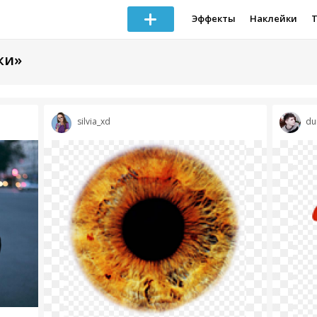
Эффекты
Наклейки
ки»
silvia_xd
d