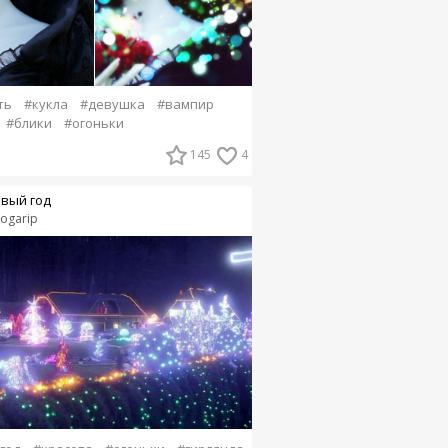
ть
#кукла
#девушка
#вампир
#блики
#огоньки
145
4
вый год
ogarip