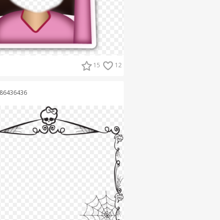
15
12
86436436