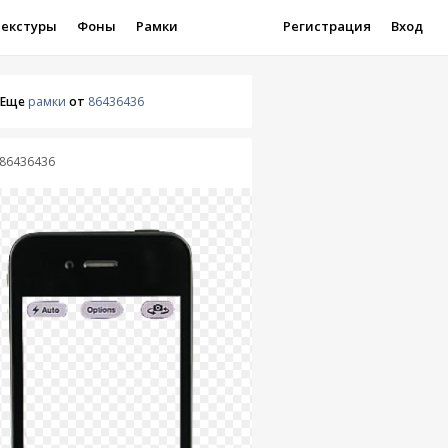
Текстуры
Фоны
Рамки
Регистрация
Вход
Еще
рамки
от
86436436
86436436