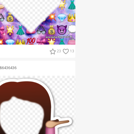
23
13
86436436