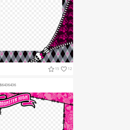
15
12
86436436