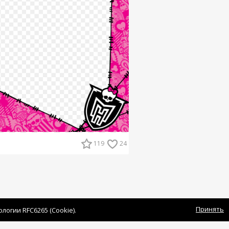
119
24
Принять
огии RFC6265 (Cookie).