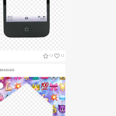
13
12
86436436