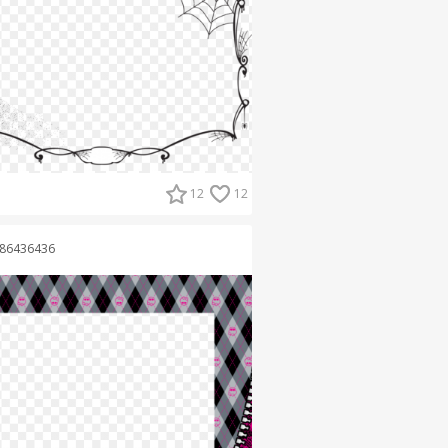
12
12
86436436