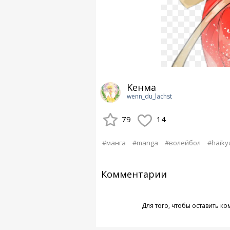
Kенма
wenn_du_lachst
79
14
#манга
#manga
#волейбол
#haikyu
Комментарии
Для того, чтобы оставить к