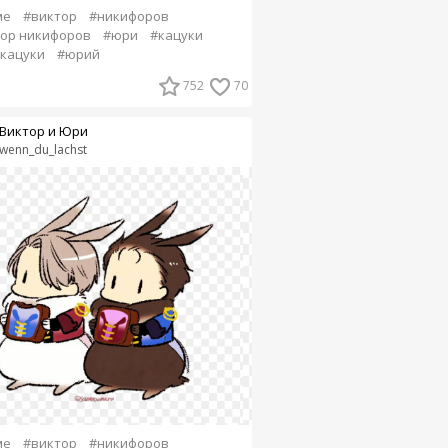
ме
#виктор
#никифоров
ор никифоров
#юри
#кацуки
кацуки
#юрий
752
70
Виктор и Юри
wenn_du_lachst
ме
#виктор
#никифоров