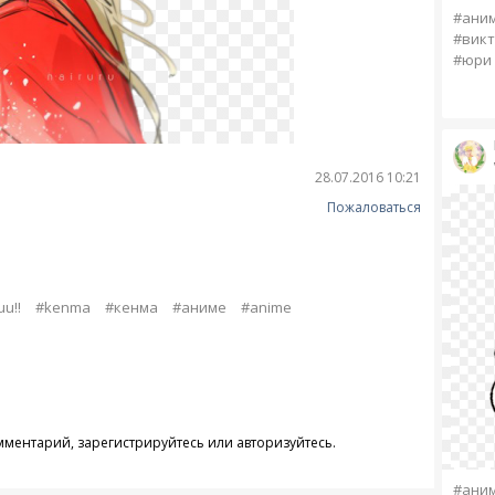
#ани
#викт
#юри 
28.07.2016 10:21
Пожаловаться
u!!
#kenma
#кенма
#аниме
#anime
омментарий,
зарегистрируйтесь
или
авторизуйтесь
.
#ани