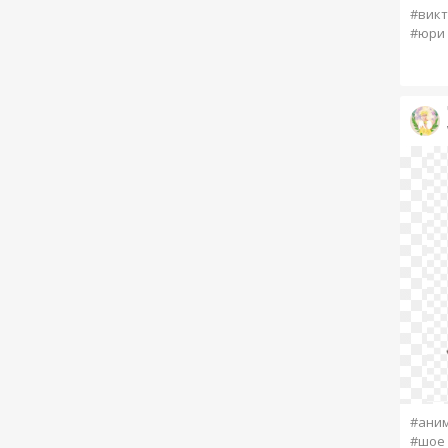
#викт
#юри 
#аним
#шое 