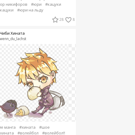
ор никифоров
#юри
#кацуки
кацуки
#юри на льду
28
8
Чиби Хината
wenn_du_lachst
е манга
#хината
#шое
хината
#волейбол
#волейбол!!