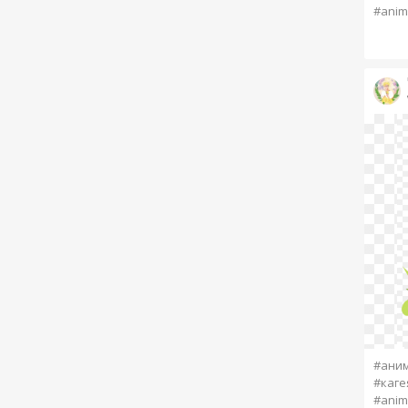
#anim
#аним
#каге
#anim