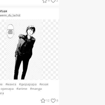
9
2
Изая
wenn_du_lachst
ме
#манга
#дюрарара
#изая
 орихара
#anime
#manga
ara
12
6