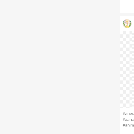
#ани
#хана
#anim