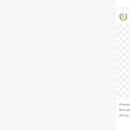
#ани
#изая
#drar