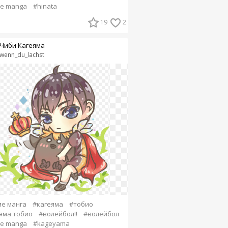
e manga
#hinata
19
2
Чиби Кагеяма
wenn_du_lachst
е манга
#кагеяма
#тобио
яма тобио
#волейбол!!
#волейбол
e manga
#kageyama