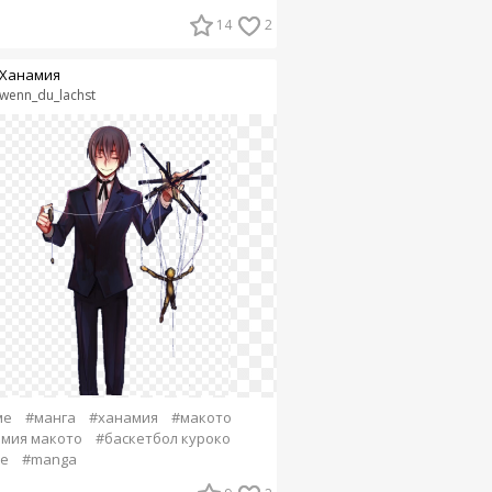
14
2
Ханамия
wenn_du_lachst
ме
#манга
#ханамия
#макото
мия макото
#баскетбол куроко
e
#manga