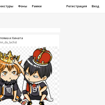
Текстуры
Фоны
Рамки
Регистрация
Вход
геяма и Хината
nn_du_lachst