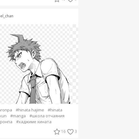
nel_chan
nronpa
#hinata hajime
#hinata
-kun
#manga
#школа отчаяния
нронпа
#хаджиме хината
16
3