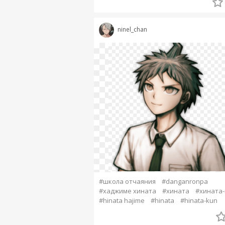
ninel_chan
#школа отчаяния
#danganronpa
#хаджиме хината
#хината
#хината-
#hinata hajime
#hinata
#hinata-kun