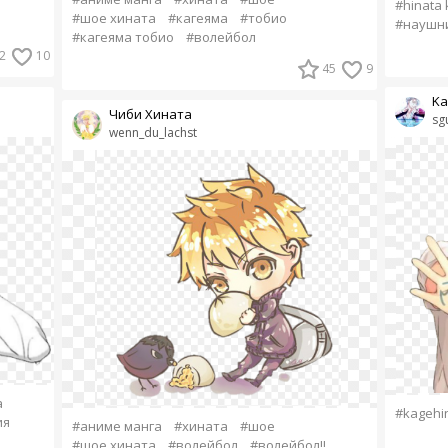
#hinata 
#шое хината
#кагеяма
#тобио
#наушн
#кагеяма тобио
#волейбол
2
10
45
9
Ka
Чиби Хината
sg
wenn_du_lachst
a
#kagehi
ия
#аниме манга
#хината
#шое
#шое хината
#волейбол
#волейбол!!