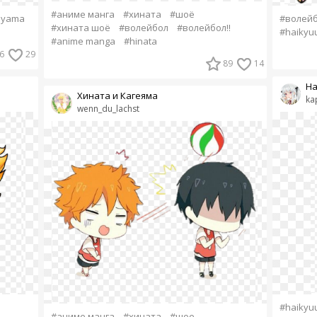
#аниме манга
#хината
#шоё
eyama
#волей
#хината шоё
#волейбол
#волейбол!!
#haikyuu
#anime manga
#hinata
6
29
89
14
Ha
Хината и Кагеяма
ka
wenn_du_lachst
#haikyu
#аниме манга
#хината
#шое