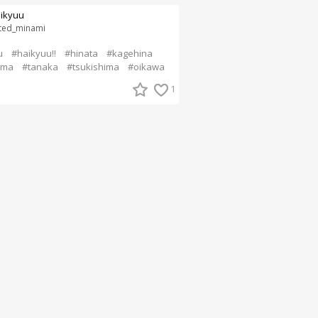
ikyuu
ted_minami
u
#haikyuu!!
#hinata
#kagehina
ama
#tanaka
#tsukishima
#oikawa
1