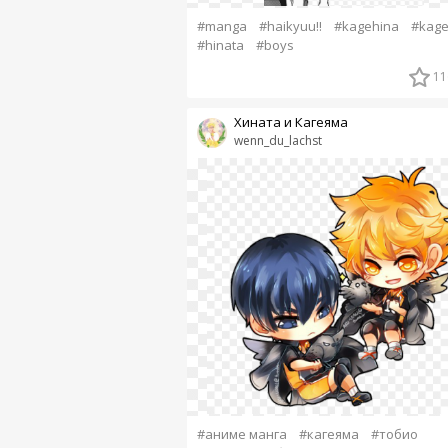
#manga
#haikyuu!!
#kagehina
#kag
#hinata
#boys
11
Хината и Кагеяма
wenn_du_lachst
#аниме манга
#кагеяма
#тобио