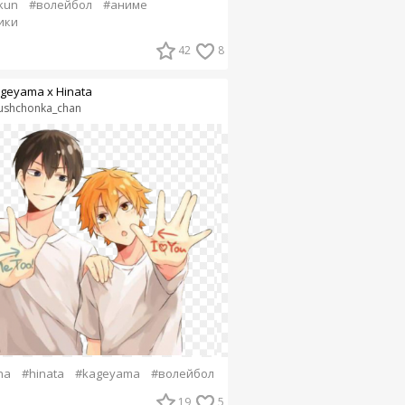
kun
#волейбол
#аниме
ики
42
8
geyama x Hinata
ushchonka_chan
na
#hinata
#kageyama
#волейбол
19
5