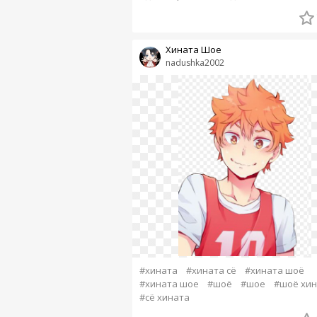
Хината Шое
nadushka2002
#хината
#хината сё
#хината шоё
#хината шое
#шоё
#шое
#шоё хин
#сё хината