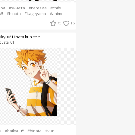
бол
#хината
#кагеяма
#chibi
!!
#hinata
#kageyama
#anime
75
16
ikyuu! Hinata kun =^ ^...
pusta_01
u
#haikyuu!!
#hinata
#kun