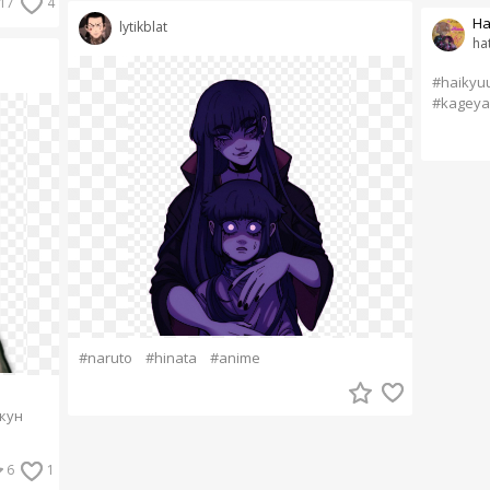
17
4
Ha
lytikblat
ha
#haikyu
#kagey
#naruto
#hinata
#anime
кун
6
1