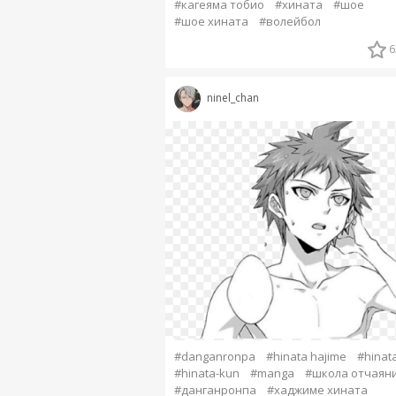
#кагеяма тобио
#хината
#шое
#шое хината
#волейбол
6
ninel_chan
#danganronpa
#hinata hajime
#hinat
#hinata-kun
#manga
#школа отчаян
#данганронпа
#хаджиме хината