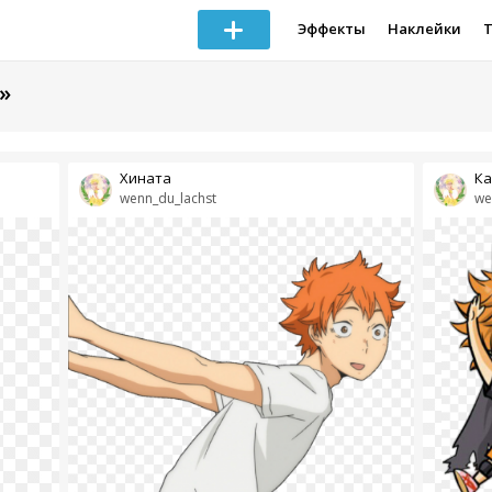
Эффекты
Наклейки
»
Хината
Ка
wenn_du_lachst
we