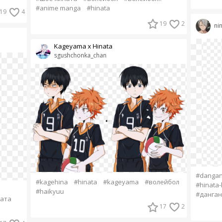
#anime manga
#hinata
19
4
19
2
ni
Kageyama x Hinata
sgushchonka_chan
#danga
#kagehina
#hinata
#kageyama
#волейбол
#hinata
#haikyuu
#данга
ата
17
2