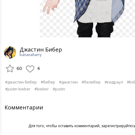
Джастин Бибер
bananaharry
60
4
#джастин бибер
#бибер
#джастин
#белибер
#кидраул
#kid
#justin bieber
#bieber
#justin
Комментарии
Для того, чтобы оставить комментарий,
зарегистрируйтес