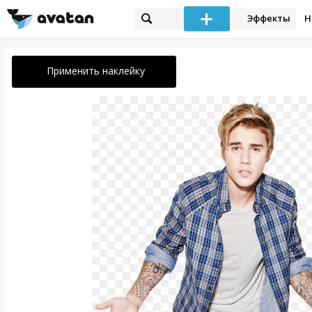
Эффекты
Н
Применить наклейку