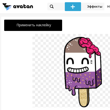
Эффекты
Н
Применить наклейку