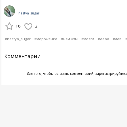
nastya_sugar
18
2
#nastya_sugar
#мороженка
#ням ням
#мозги
#аааа
#лав
Комментарии
Для того, чтобы оставить комментарий,
зарегистрируйтес