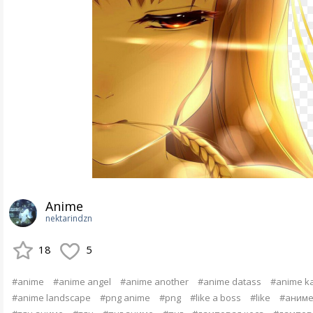
Anime
nektarindzn
18
5
#anime
#anime angel
#anime another
#anime datass
#anime ka
#anime landscape
#png anime
#png
#like a boss
#like
#аниме