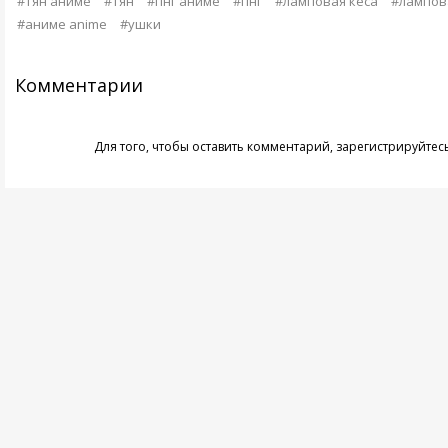
#тян аниме
#тян
#пнг аниме
#пнг
#ламповая кеса
#лампов
#аниме anime
#ушки
Комментарии
Для того, чтобы оставить комментарий,
зарегистрируйтес