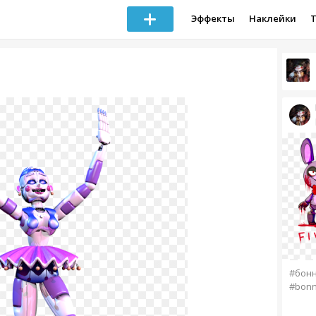
Эффекты
Наклейки
#бон
#bonn