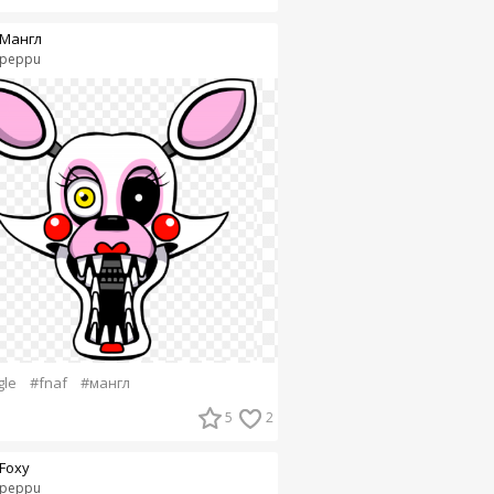
Мангл
peppu
le
#fnaf
#мангл
5
2
Foxy
peppu