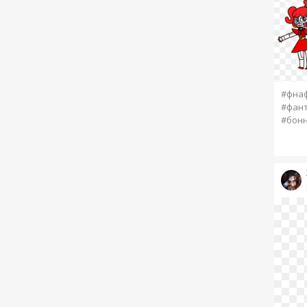
#фнаф
#фан
#бон