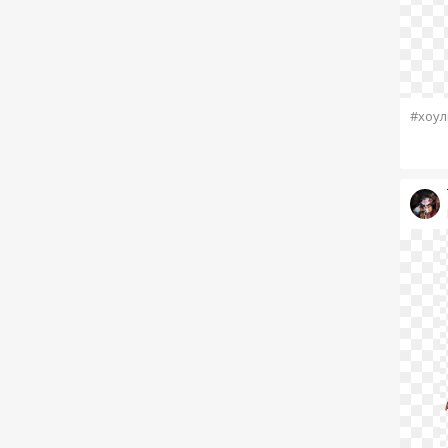
#хоул