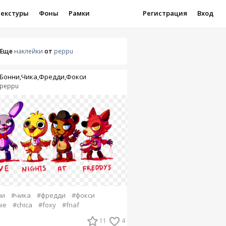
Текстуры
Фоны
Рамки
Регистрация
Вход
Еще
наклейки
от
peppu
Бонни,Чика,Фредди,Фокси
peppu
ни
#чика
#фредди
#фокси
ie
#chica
#foxy
#fnaf
11
4