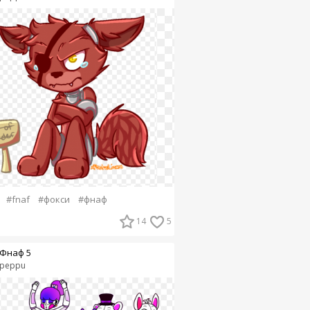
#fnaf
#фокси
#фнаф
14
5
Фнаф 5
peppu