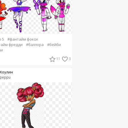
 5
#фантайм фокси
тайм фредди
#баллора
#бейби
ни
11
3
Хоулин
peppu