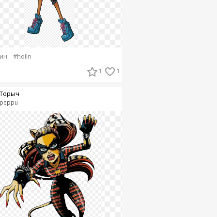
ин
#holin
1
1
Торыч
peppu