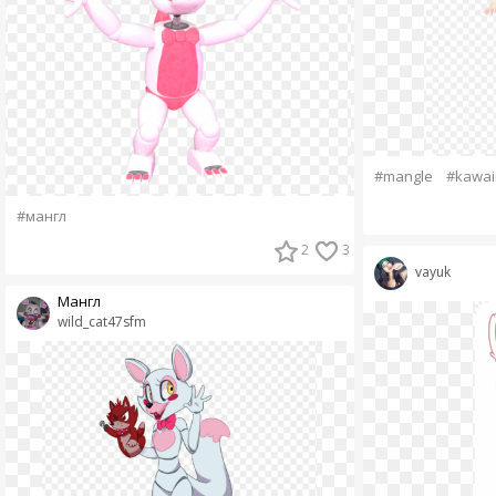
#mangle
#kawai
#мангл
2
3
vayuk
Мангл
wild_cat47sfm