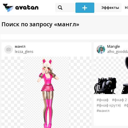
Эффекты
Н
Поиск по запросу «мангл»
мангл
Mangle
lezza_glens
alho_goodd
#фнаф
#фнаф 2
#фнаф крутя)
#
#мангл