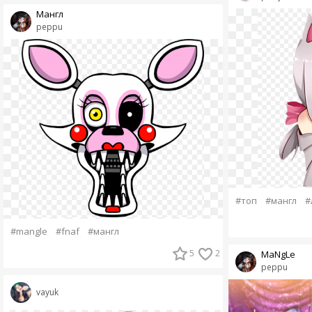
Мангл
peppu
#топ
#мангл
#
#mangle
#fnaf
#мангл
5
2
MaNgLe
peppu
vayuk