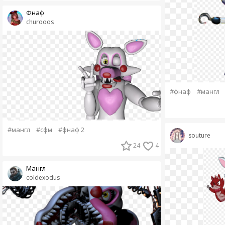
Фнаф
churooos
#фнаф
#мангл
#мангл
#сфм
#фнаф 2
souture
24
4
Мангл
coldexodus