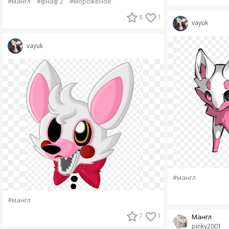
#мангл
#фнаф 2
#мороженое
8
1
vayuk
vayuk
#мангл
#мангл
7
1
Мангл
pinky2001