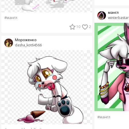
мангл
#мангл
winterbasta
10
2
Мороженко
dasha_kot64566
#мангл