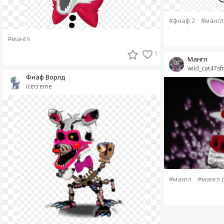
#фнаф 2
#мангл
#мангл
1
Мангл
wild_cat47s
Фнаф Ворлд
icecreme
#мангл
#мангл 