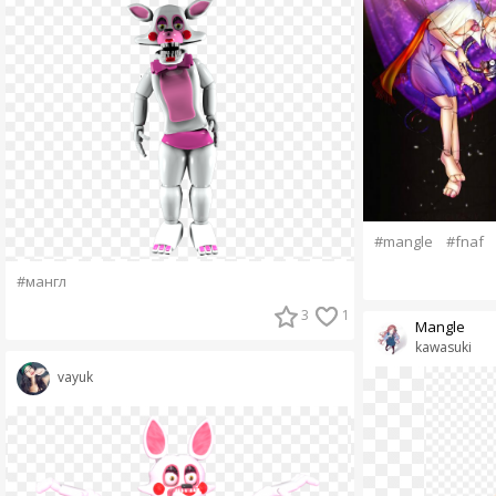
#mangle
#fnaf
#мангл
3
1
Mangle
kawasuki
vayuk