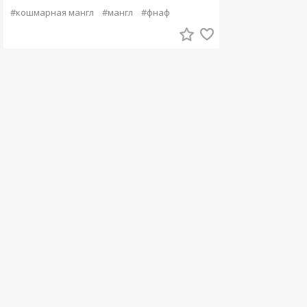
#кошмарная мангл
#мангл
#фнаф