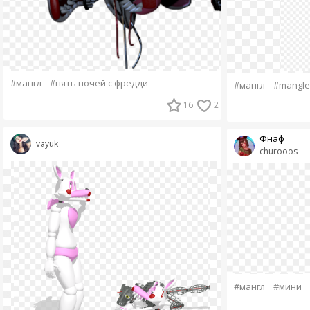
#мангл
#пять ночей с фредди
#мангл
#mangle
16
2
Фнаф
vayuk
churooos
#мангл
#мини