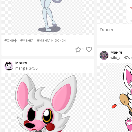
#мангл
#фнаф
#мангл
#мангл и фокси
1
Мангл
wild_cat47s
Мангл
mangle_3456