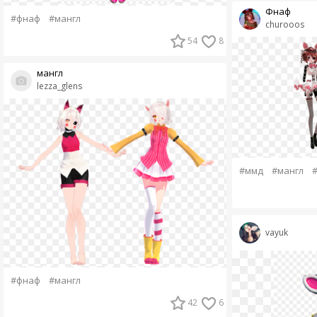
Фнаф
#фнаф
#мангл
churooos
54
8
мангл
lezza_glens
#ммд
#мангл
#
vayuk
#фнаф
#мангл
42
6