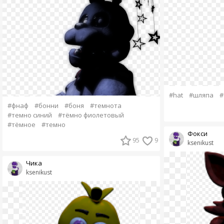
#hat
#шляпа
#
#фнаф
#бонни
#боня
#темнота
#темно синий
#тёмно фиолетовый
#тёмное
#темно
Фокси
95
9
ksenikust
Чика
ksenikust