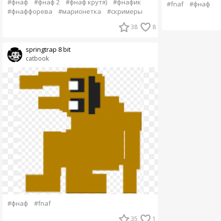
#фнаф
#фнаф 2
#фнаф крутя)
#фнафик
#fnaf
#фнаф
#фнаффорева
#марионетка
#скримеры
38
8
springtrap 8 bit
catbook
#фнаф
#fnaf
35
1