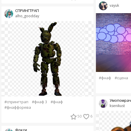
vayuk
СПРИНГТРАП
alho_goodday
#фнаф
#сцена
Умопомрач
#спрингтрап
#фнаф 3
#фнаф
ksenikust
#фнаффорева
50
6
Фокси