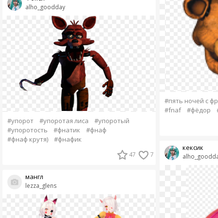
alho_goodday
#пять ночей с ф
#fnaf
#фёдор
#упорот
#упоротая лиса
#упоротый
#упоротость
#фнатик
#фнаф
#фнаф крутя)
#фнафик
кексик
47
7
alho_goodd
мангл
lezza_glens