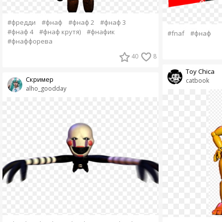
#фредди
#фнаф
#фнаф 2
#фнаф 3
#фнаф 4
#фнаф крутя)
#фнафик
#fnaf
#фнаф
#фнаффорева
40
8
Toy Chica
Скример
catbook
alho_goodday