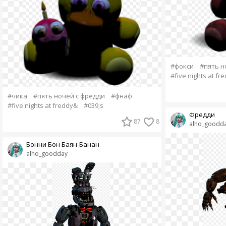
#фокси
#пять н
#five nights at fr
#чика
#пять ночей с фредди
#фнаф
#five nights at freddy&
#039;s
Фредди
87
8
alho_goodd
Бонни Бон Баян-Банан
alho_goodday