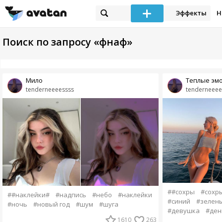
Эффекты
Н
Поиск по запросу «фнаф»
Мило
Теплые эм
tenderneeeessss
tenderneeee
##сохры
#сохр
##наклейки#
#надпись
#небо
#наклейки
#синий
#зелен
#ночь
#новый год
#шум
#шуга
#девушка
#ден
1610
263