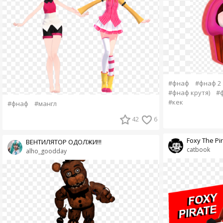
#фнаф
#фнаф 2
#фнаф крутя)
#
#кек
#фнаф
#мангл
42
6
Foxy The Pi
ВЕНТИЛЯТОР ОДОЛЖИ!!!
catbook
alho_goodday