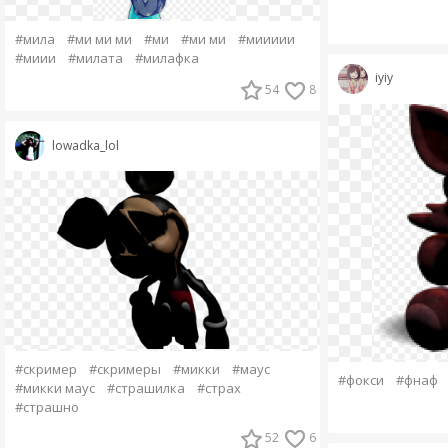
#мила
#ми ми ми
#ми
#ми ми
#миииии
#миии
#милата
#милафка
iyiy
54
8
lowadka_lol
#скример
#скримеры
#микки
#маус
#фокси
#фнаф
#микки маус
#страшилка
#страх
#страшно
52
6