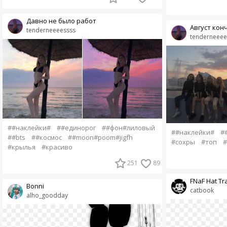
Давно не было работ
Август кон
tenderneeeessss
tenderneeee
##наклейки#
##единорог
##фон#лиловый
##наклейки#
#
##bts
##космос
##moon#poom#jigfh
#сохры
#топ
#
#крылья
#красиво
251
89
FNaF Hat Tr
Bonni
catbook
alho_goodday