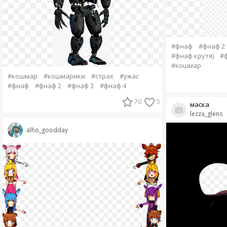
#фнаф
#фнаф 2
#фнаф крутя)
#
#кошмар
#кошмар
#кошмарики
#страх
#ужас
#фнаф
#фнаф 2
#фнаф 3
#фнаф 4
70
5
маска
lezza_glens
alho_goodday