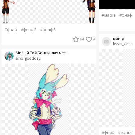
#маска
#фнаф
#фнаф
#фнаф 2
#фнаф 3
мангл
64
4
lezza_glens
Милый Той Бонни, для чёт...
alho_goodday
#фнаф
#мангл