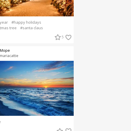
year
#happy holidays
tmas tree
#santa claus
5
Море
mariacattie
е