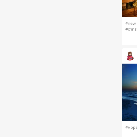
#new 
#chris
#мор