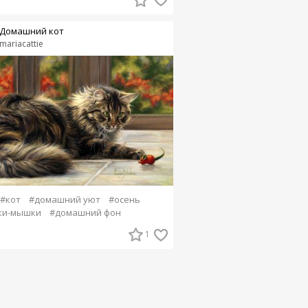
Домашний кот
mariacattie
#кот
#домашний уют
#осень
ки-мышки
#домашний фон
1