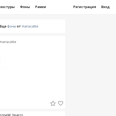
Текстуры
Фоны
Рамки
Регистрация
Вход
Еще
фоны
от
mariacattie
mariacattie
==neW_Year==