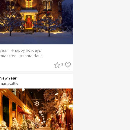
year
#happy holidays
tmas tree
#santa claus
3
New Year
mariacattie