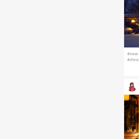
#new 
#chris