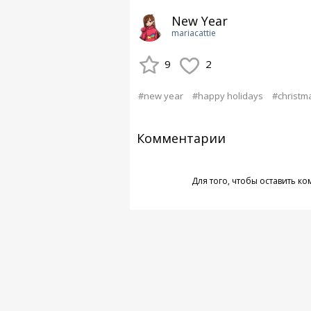
New Year
mariacattie
9
2
#new year
#happy holidays
#christm
Комментарии
Для того, чтобы оставить к