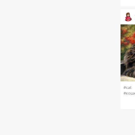
#cat
#кош