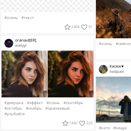
#осень
#текст
2468
97
oranaut[ER]
#осень
#смягче
evelyyr
Кисюк♥
nastpavl
#девушка
#эффект
#осень
#сентябрь
#октябрь
#ноябрь
#оранжевый
#улыбайся
1860
226
#катя
#кищук