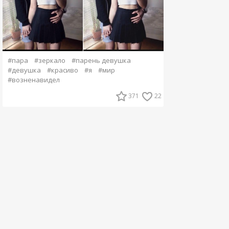
#пара
#зеркало
#парень девушка
#девушка
#красиво
#я
#мир
#возненавидел
371
22