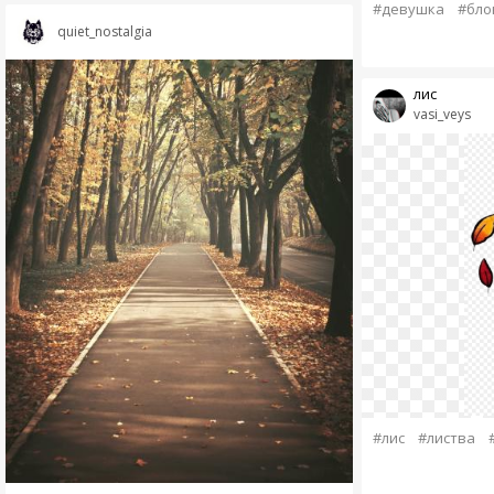
#девушка
#бло
quiet_nostalgia
лис
vasi_veys
#лис
#листва