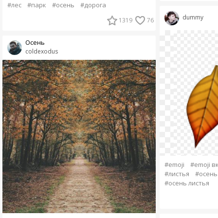
#лес
#парк
#осень
#дорога
dummy
1319
76
Осень
coldexodus
#emoji
#emoji в
#листья
#осень
#осень листья