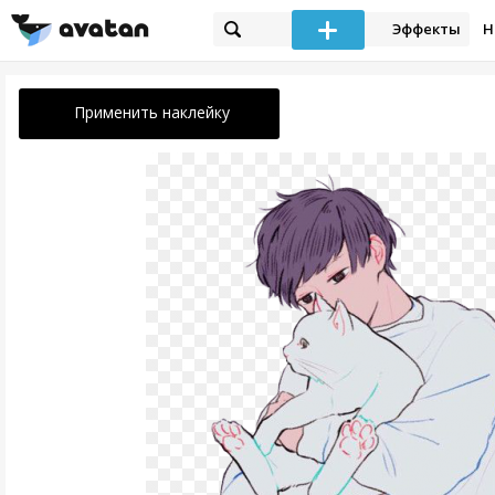
Эффекты
Н
Применить наклейку