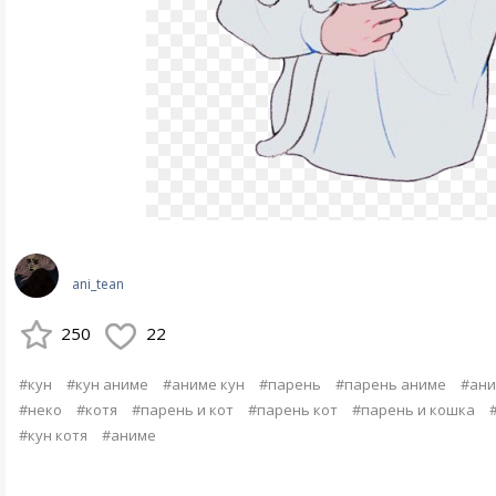
ani_tean
250
22
#кун
#кун аниме
#аниме кун
#парень
#парень аниме
#ани
#неко
#котя
#парень и кот
#парень кот
#парень и кошка
#кун котя
#аниме