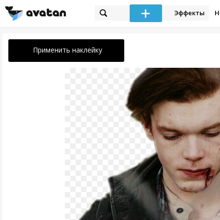
Эффекты
Н
Применить наклейку