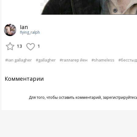
Ian
flying_ralph
13
1
#ian gallagher
#gallagher
#галлагер йен
#shameless
#бесстыд
Комментарии
Для того, чтобы оставить комментарий,
зарегистрируйтес