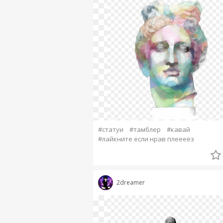
#статуи
#тамблер
#кавай
#лайкните если нрав плеееез
2dreamer