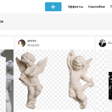
Эффекты
Наклейки
и»
ангел
lil
strepsils