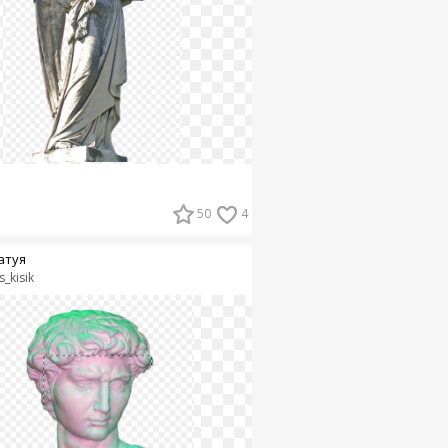
50
4
атуя
s_kisik