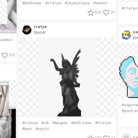
#вебпанк
#статуи
#скульптура
#ангел
#статуи
628
35
статуя
va
slyusar
pix
рамка
207
#vapor
#pixel ar
#статуя
#чб
#модно
#веб панк
#статуи
#рил
#круто
na
180
22