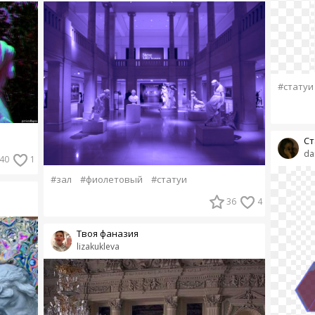
#статуи
Ст
da
40
1
#зал
#фиолетовый
#статуи
36
4
Твоя фаназия
lizakukleva