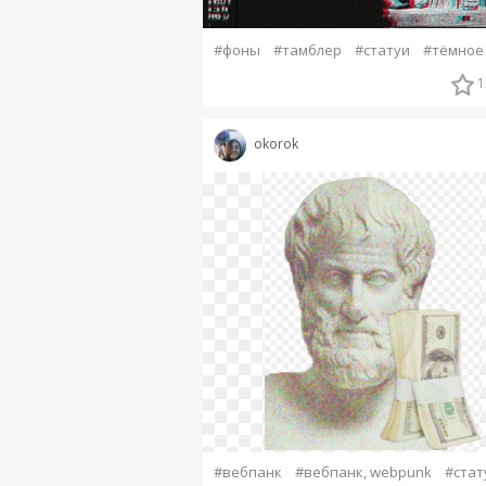
#фоны
#тамблер
#статуи
#тёмное
1
okorok
#вебпанк
#вебпанк, webpunk
#стат