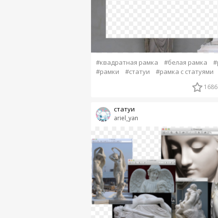
#квадратная рамка
#белая рамка
#
#рамки
#статуи
#рамка с статуями
1686
статуи
ariel_yan