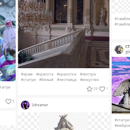
#тамбле
#тамбл
СТ
g0
#храм
#красота
#красотка
#люстра
#статуи
#белый
#лестница
#искуство
татуи
29
1
5
2dreamer
#статуи
#webpu