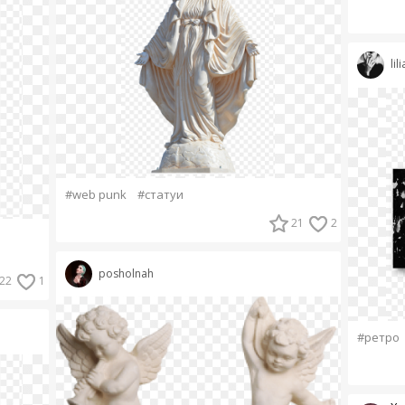
lil
#web punk
#статуи
21
2
posholnah
22
1
#ретро