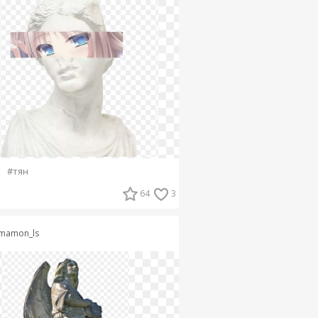
#тян
64
3
mamon_ls