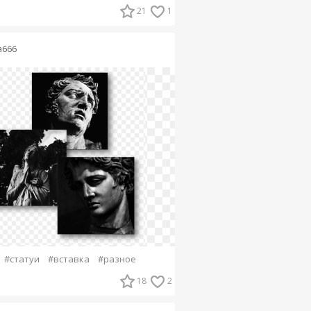
21
1
ia666
#статуи
#вставка
#разное
18
2