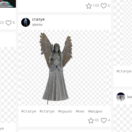
109
8
статуя
20
8
smrnv
#статуи
ku
#статуя
#статуи
#крыло
#кек
#модно
65
4
уи