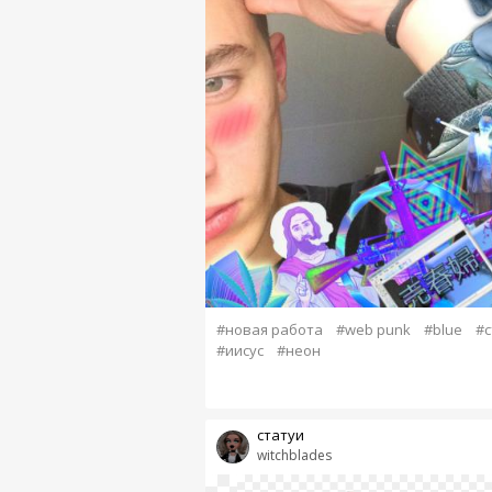
#новая работа
#web punk
#blue
#с
#иисус
#неон
статуи
witchblades