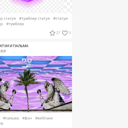
р статуя
#тумблер статуя
#статуи
ер
#тумблер
27
3
АТУИ И ПАЛЬМА
ck3r
#пальма
#фон
#вебпанк
nk