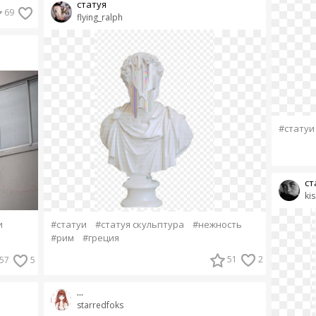
статуя
69
flying_ralph
#статуи
ст
kis
#статуи
#статуя скульптура
#нежность
и
#рим
#греция
51
2
57
5
...
starredfoks