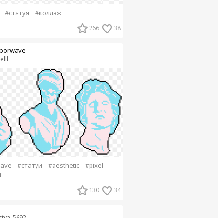
#статуя
#коллаж
266
38
porwave
elll
wave
#статуи
#aesthetic
#pixel
t
130
34
stya_5692