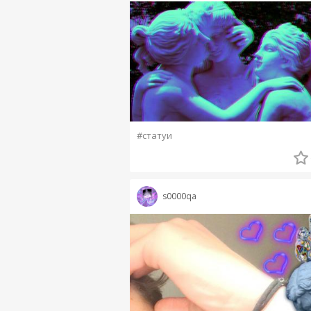
#статуи
s0000qa