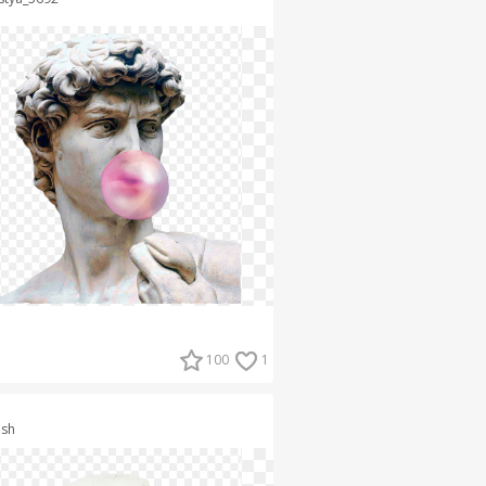
100
1
dsh