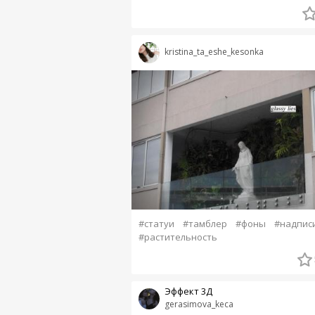
kristina_ta_eshe_kesonka
#статуи
#тамблер
#фоны
#надпис
#растительность
Эффект 3Д
gerasimova_keca