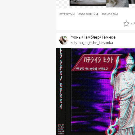
#статуи
#девушки
#ангелы
20
Фоны/Тамблер/Тёмное
kristina_ta_eshe_kesonka