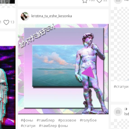
kristina_ta_eshe_kesonka
1
13
#статуи
:з
ls
#фоны
#тамблер
#розовое
#голубое
#статуи
#тамблер фоны