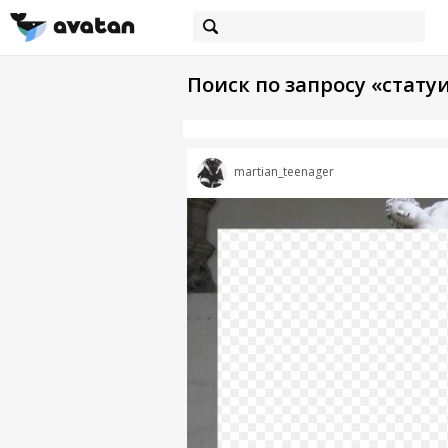
Поиск по запросу «стату
martian_teenager