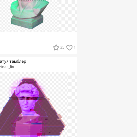
35
1
атуя тамблер
rinaa_lin