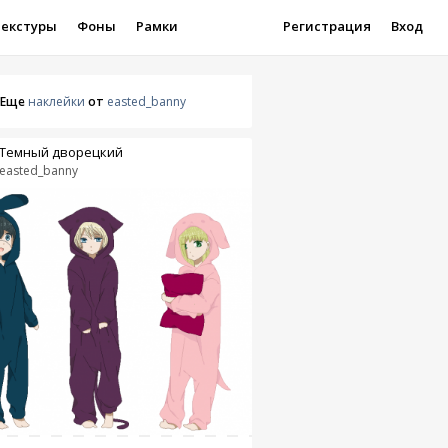
Текстуры
Фоны
Рамки
Регистрация
Вход
Еще
наклейки
от
easted_banny
Темный дворецкий
easted_banny