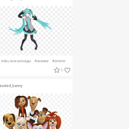
 miku вокалоиды
#аниме
#аnime
3
easted_banny