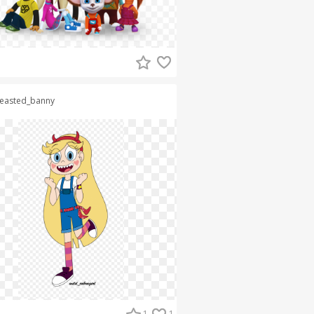
easted_banny
1
1