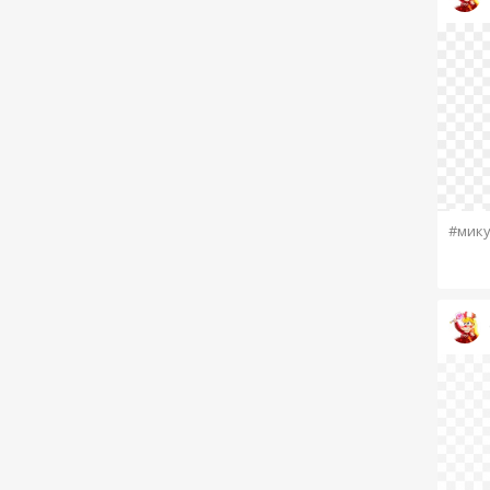
#мику