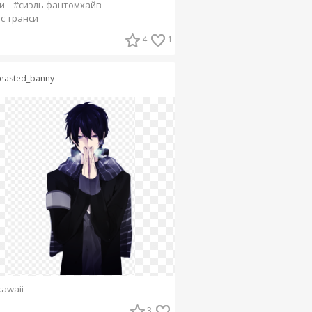
и
#сиэль фантомхайв
с транси
4
1
easted_banny
kawaii
3