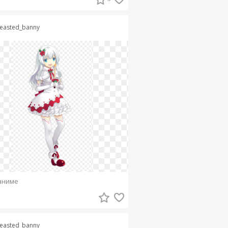
easted_banny
аниме
easted_banny