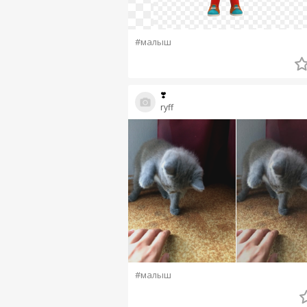
#малыш
❣️
ryff
#малыш