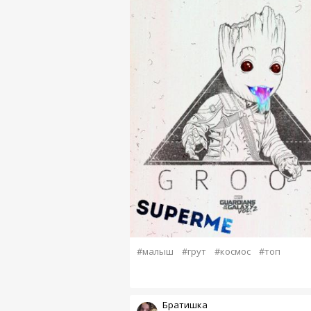
#малыш
#грут
#космос
#топ
Братишка