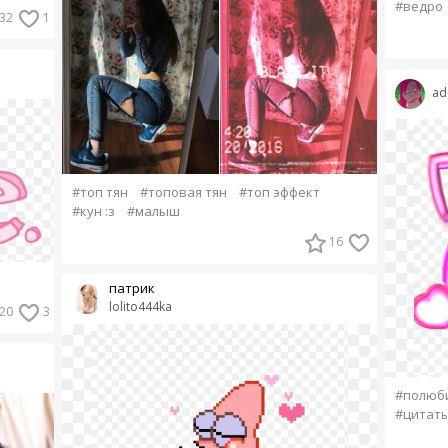
#ведро
32
1
ad
#топ тян
#топовая тян
#топ эффект
#кун :з
#малыш
16
патрик
lolito444ka
20
3
#полюб
#цитат