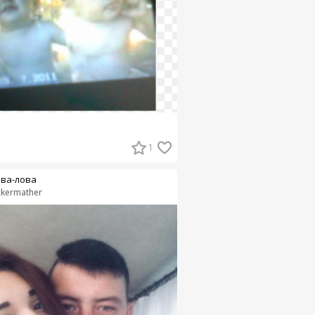
1
ва-лова
ckermather