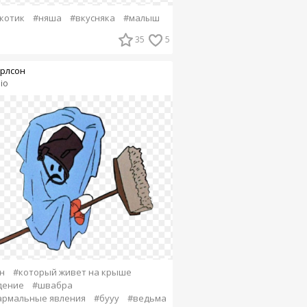
котик
#няша
#вкусняка
#малыш
35
5
рлсон
iio
н
#который живет на крыше
дение
#швабра
армальные явления
#бууу
#ведьма