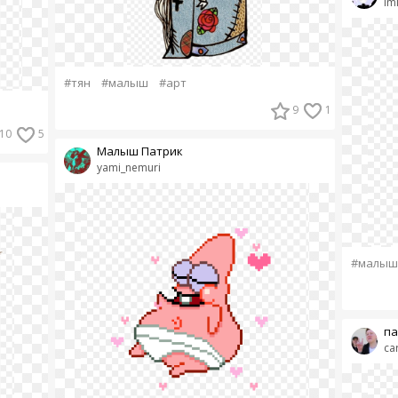
im
#тян
#малыш
#арт
9
1
10
5
Малыш Патрик
yami_nemuri
#малыш
па
ca