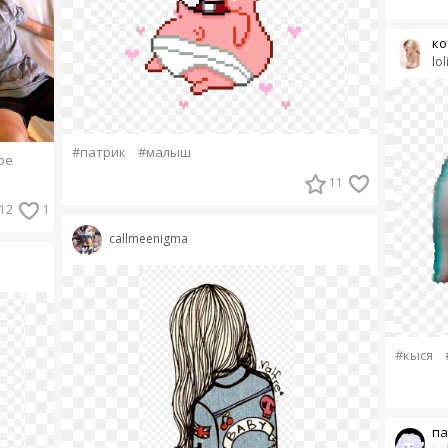
ко
lo
#патрик
#малыш
ое
11
12
1
callmeenigma
#кыся
па