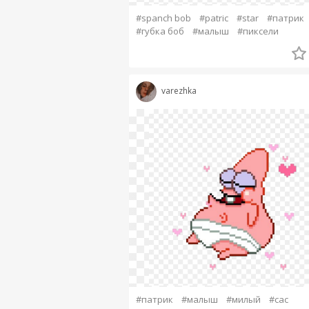
#spanch bob
#patric
#star
#патрик
#губка боб
#малыш
#пиксели
varezhka
#патрик
#малыш
#милый
#сас