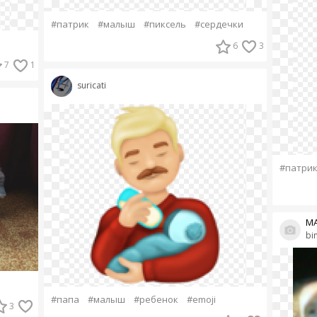
#патрик
#малыш
#пиксель
#сердечки
6
3
7
1
suricati
#патри
М
bi
#папа
#малыш
#ребенок
#emoji
3