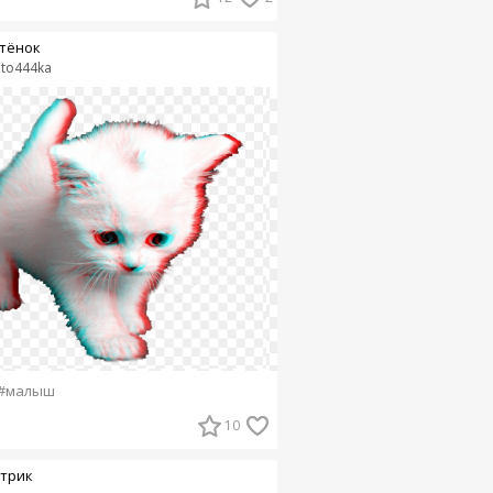
тёнок
lito444ka
#малыш
10
трик