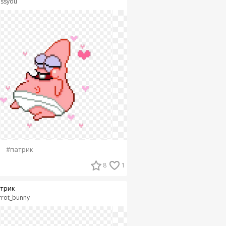
issyou
#патрик
8
1
трик
rrot_bunny