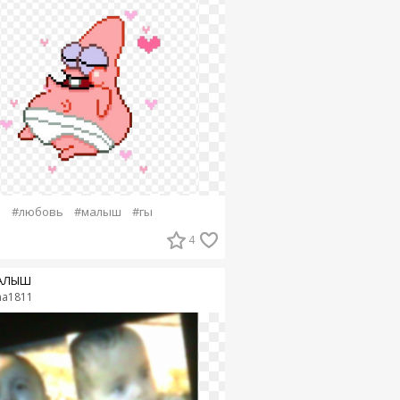
к
#любовь
#малыш
#гы
4
АЛЫШ
na1811