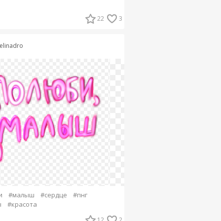
22
3
elinadro
и
#малыш
#сердце
#пнг
ы
#красота
12
2