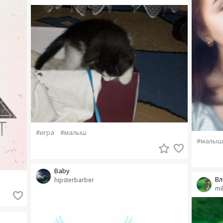
#игра
#малыш
#малыш
Baby
Вл
hipsterbarber
mi