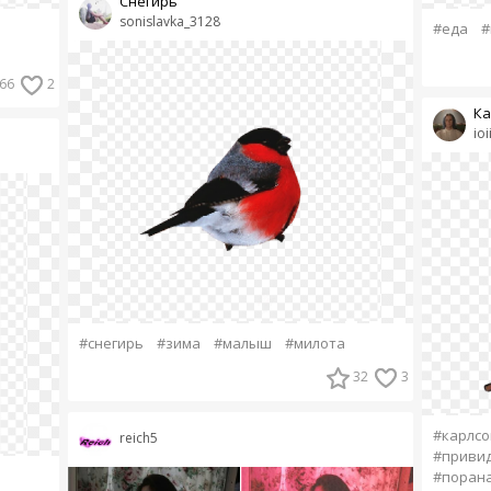
Снегирь
sonislavka_3128
#еда
#
66
2
Ка
ioi
#снегирь
#зима
#малыш
#милота
32
3
#карлсо
reich5
#приви
#поран