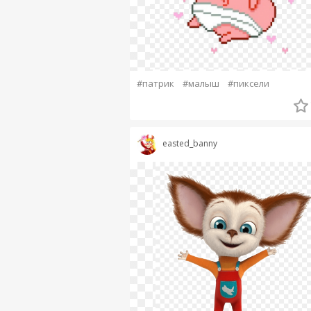
#патрик
#малыш
#пиксели
easted_banny