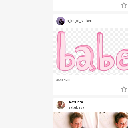
a_lot_of_stickers
#малыш
Favourite
lizakukleva