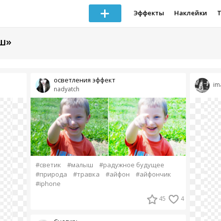
Эффекты
Наклейки
ш»
осветления эффект
im
nadyatch
#светик
#малыш
#радужное будущее
#природа
#травка
#айфон
#айфончик
#iphone
45
4