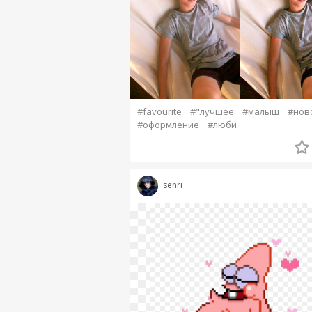
#favourite
#"лучшее
#малыш
#нов
#оформление
#люби
senri