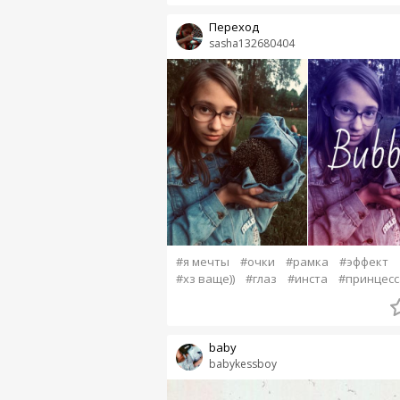
Переход
sasha132680404
#я мечты
#очки
#рамка
#эффект
#хз ваще))
#глаз
#инста
#принцесс
baby
babykessboy