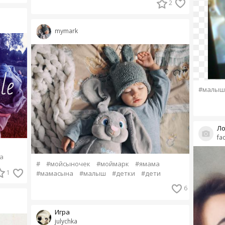
2
mymark
#малыш
Ло
fa
а
#
#мойсыночек
#моймарк
#ямама
1
#мамасына
#малыш
#детки
#дети
6
Игра
julychka