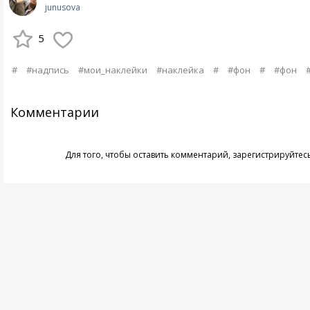
junusova
5
#
#надпись
#мои_наклейки
#наклейка
#
#фон
#
#фон
Комментарии
Для того, чтобы оставить комментарий,
зарегистрируйтес