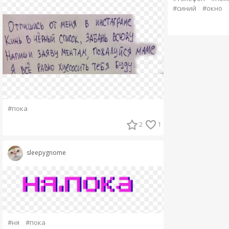
#синий
#окно
#пока
2
1
sleepygnome
#ня
#пока