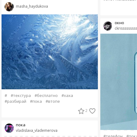
masha_haydukova
окно
ckrissssssss
#
#текстура
#бесплатно
#хаха
#разбирай
#пока
#втопе
2
пока
vladislava_vlademerova
#телефон
#пок