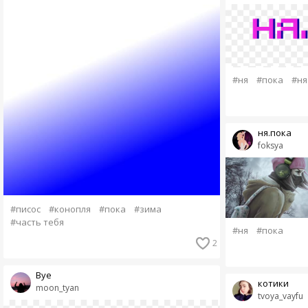
#ня
#пока
#ня
ня.пока
foksya
#писос
#конопля
#пока
#зима
#часть тебя
#ня
#пока
2
Bye
котики
moon_tyan
tvoya_vayfu