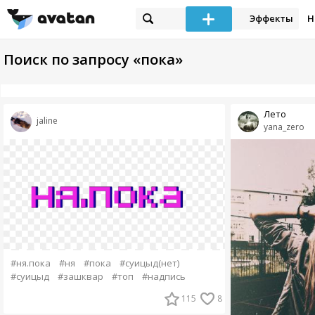
Эффекты
Н
Поиск по запросу «пока»
Лето
jaline
yana_zero
#ня.пока
#ня
#пока
#суицыд(нет)
#суицыд
#зашквар
#топ
#надпись
115
8