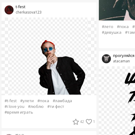
t-fest
cherkasova123
#лето
#пока
#
#девушка
#там
прогуляйся
atacaman
#t-fest
#улети
#пока
#ламбада
#i love you
#люблю
#ти фест
#время играть
42
1