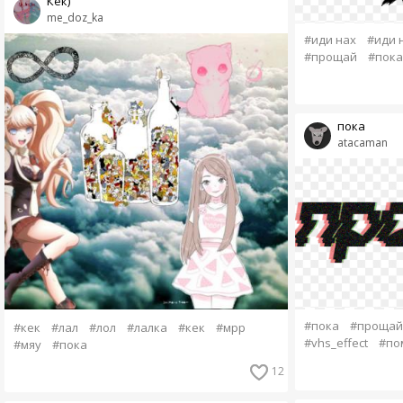
Кек)
me_doz_ka
#иди нах
#иди 
#прощай
#пока
пока
atacaman
#пока
#прощай
#кек
#лал
#лол
#лалка
#кек
#мрр
#vhs_effect
#по
#мяу
#пока
12