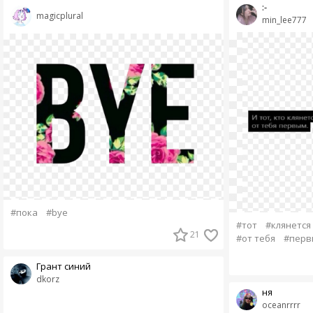
:-
magicplural
min_lee777
#пока
#bye
#тот
#клянется
21
#от тебя
#перв
Грант синий
dkorz
ня
oceanrrrr