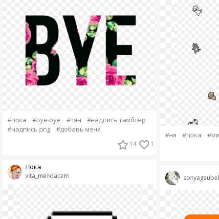
#пока
#bye-bye
#тян
#надпись тамблер
#надпись png
#добавь меня
#ня
#пока
#ми
14
1
Пока
vita_mendacem
sonyageubel