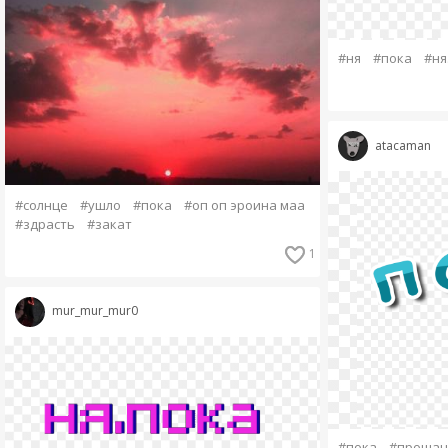
#ня
#пока
#ня
atacaman
#солнце
#ушло
#пока
#оп оп эроина маа
#здрасть
#закат
1
mur_mur_mur0
#пока
#прощан