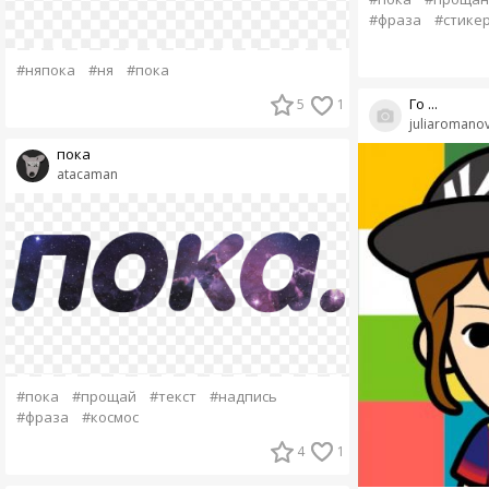
#фраза
#стике
#няпока
#ня
#пока
Го ...
5
1
juliaromano
пока
atacaman
#пока
#прощай
#текст
#надпись
#фраза
#космос
4
1