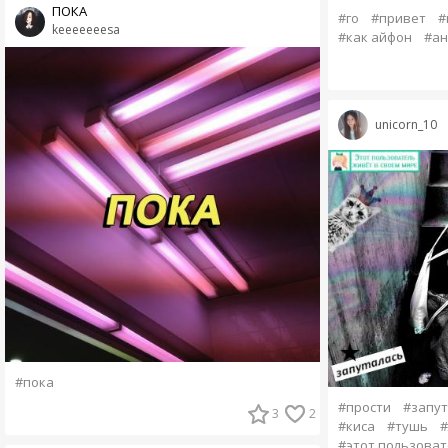
ПОКА
#го
#привет
#
keeeeeeesa
#как айфон
#ан
unicorn_10
#пока
#прости
#запут
3
2
#киса
#тушь
#этот пользоват