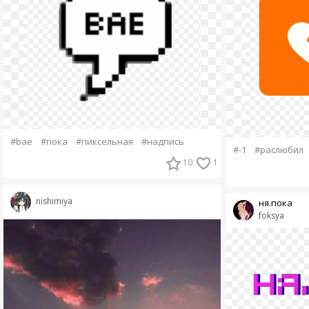
#bae
#пока
#пиксельная
#надпись
#-1
#раслюбил
10
1
nishimiya
ня.пока
foksya