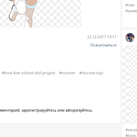
#тян
#аним
22.12.2017 19:11
Пожаловаться
#love live! school idol project
#nozomi
#nozomi tojo
омментарий,
зарегистрируйтесь
или
авторизуйтесь
.
#ноз
#love 