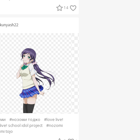
14
kunyash22
оми
#нозоми тоджо
#love live!
live! school idol project
#nozomi
mi tojo