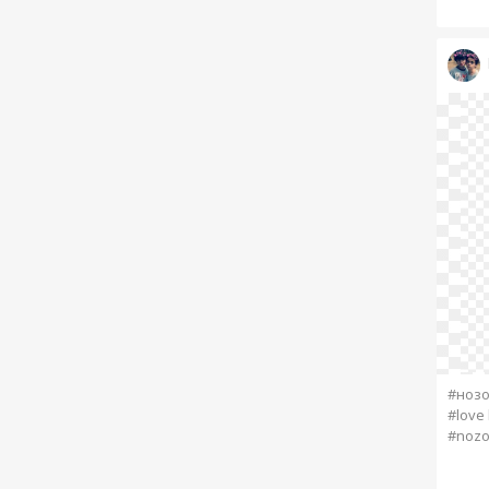
#ноз
#love 
#nozo