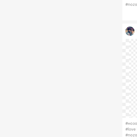
#nozo
#ноз
#love 
#nozo