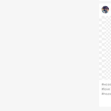
#ноз
#love 
#nozo