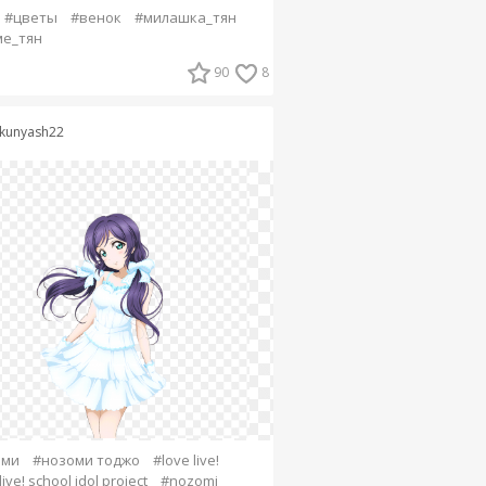
#цветы
#венок
#милашка_тян
е_тян
90
8
kunyash22
оми
#нозоми тоджо
#love live!
live! school idol project
#nozomi