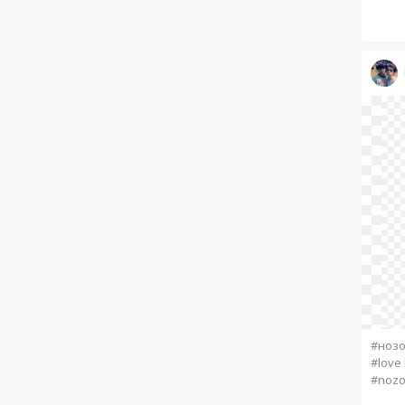
#ноз
#love 
#nozo