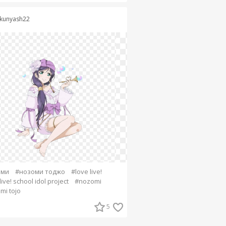
kunyash22
оми
#нозоми тоджо
#love live!
live! school idol project
#nozomi
mi tojo
5