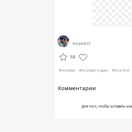
kunyash22
10
#нозоми
#нозоми тоджо
#love live!
Комментарии
Для того, чтобы оставить к