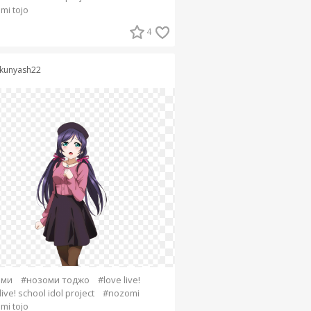
mi tojo
4
kunyash22
оми
#нозоми тоджо
#love live!
live! school idol project
#nozomi
mi tojo