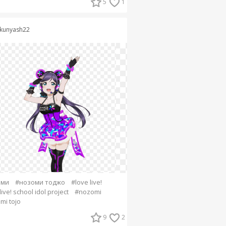
5
1
kunyash22
оми
#нозоми тоджо
#love live!
live! school idol project
#nozomi
mi tojo
9
2