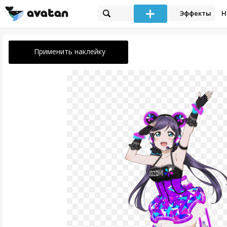
Эффекты
Н
Применить наклейку