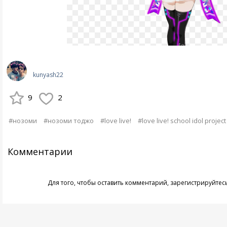
kunyash22
9
2
#нозоми
#нозоми тоджо
#love live!
#love live! school idol project
Комментарии
Для того, чтобы оставить комментарий,
зарегистрируйтес