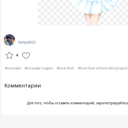
kunyash22
4
#нозоми
#нозоми тоджо
#love live!
#love live! school idol project
Комментарии
Для того, чтобы оставить комментарий,
зарегистрируйтес