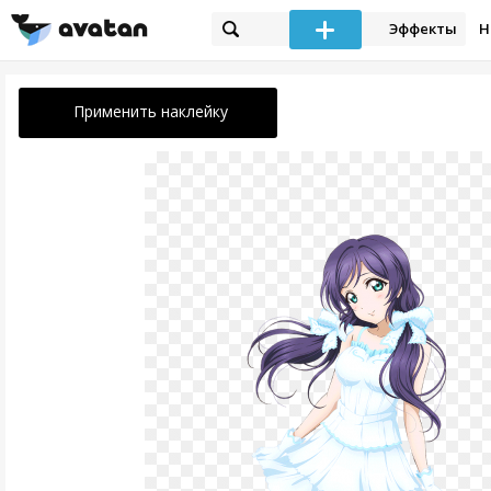
Эффекты
Н
Применить наклейку