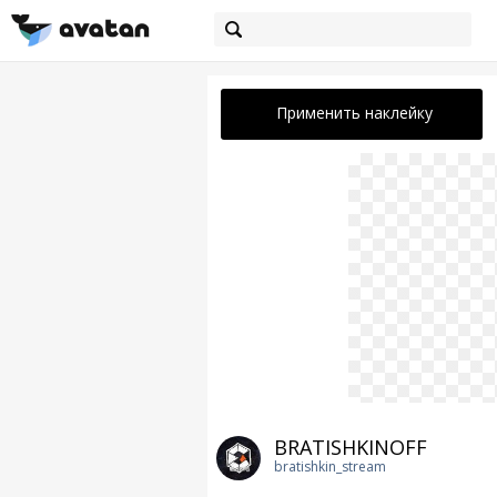
Применить наклейку
BRATISHKINOFF
bratishkin_stream