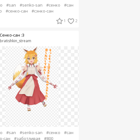
o
#san
#senko-san
#сенко
#сан
о
#сенко-сан
#сэнко-сан
1
2
Сенко-сан :З
bratishkin_stream
o
#san
#senko-san
#сенко
#сан
о-сан
#заботливая
#800