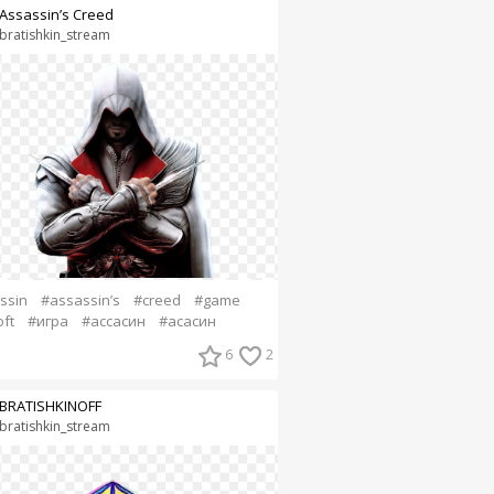
Assassin’s Creed
bratishkin_stream
ssin
#assassin’s
#creed
#game
ft
#игра
#ассасин
#асасин
6
2
BRATISHKINOFF
bratishkin_stream