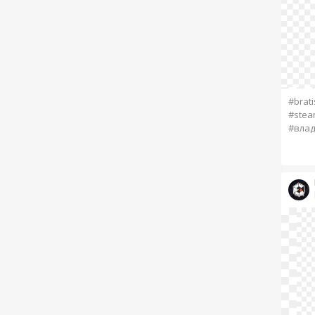
#brati
#stea
#вла