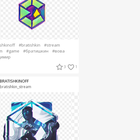
shkinoff
#bratishkin
#stream
m
#game
#братишкин
#вова
димир
3
1
BRATISHKINOFF
bratishkin_stream