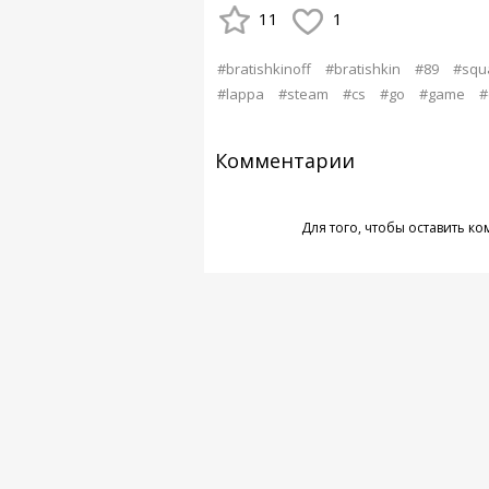
11
1
#bratishkinoff
#bratishkin
#89
#squ
#lappa
#steam
#cs
#go
#game
#
Комментарии
Для того, чтобы оставить к