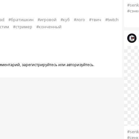
#senk
#сэнк
ad
#братишкин
#игровой
#куб
#лого
#твич
#twitch
стим
#стример
#конченный
омментарий,
зарегистрируйтесь
или
авторизуйтесь
.
#senk
#сенк