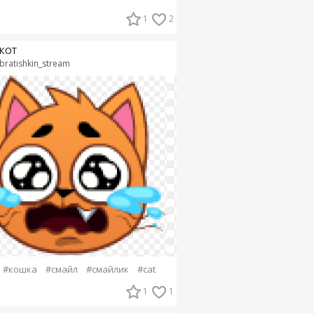
1
2
КОТ
bratishkin_stream
#кошка
#смайл
#смайлик
#cat
1
1