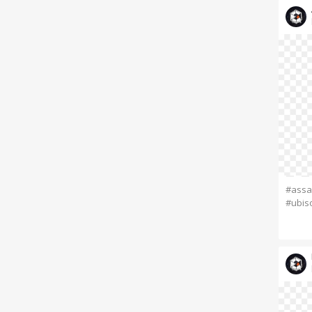
#assa
#ubiso