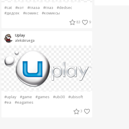
#cat
#кот
#глаза
#глаз
#dedsec
#дедсек
#комикс
#комиксы
83
9
Uplay
alekskruega
#uplay
#game
#games
#ubi30
#ubisoft
#ea
#eagames
3