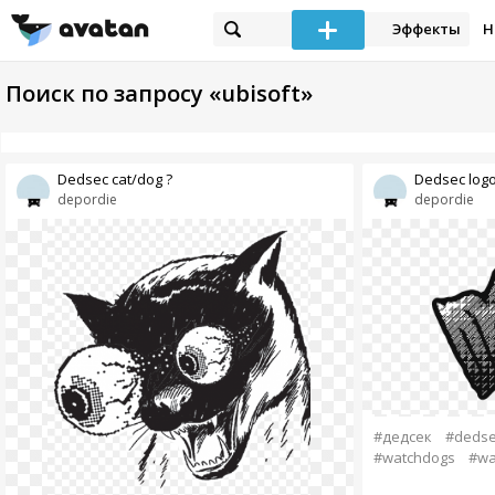
Эффекты
Н
Поиск по запросу «ubisoft»
Dedsec cat/dog ?
Dedsec log
depordie
depordie
#дедсек
#dedse
#watchdogs
#wa