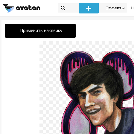
Эффекты
Н
Применить наклейку