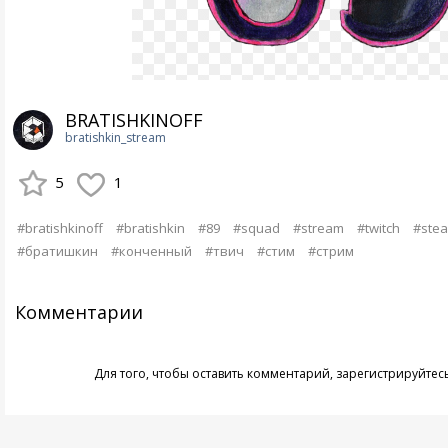
BRATISHKINOFF
bratishkin_stream
5
1
#bratishkinoff
#bratishkin
#89
#squad
#stream
#twitch
#ste
#братишкин
#конченный
#твич
#стим
#стрим
Комментарии
Для того, чтобы оставить комментарий,
зарегистрируйтес