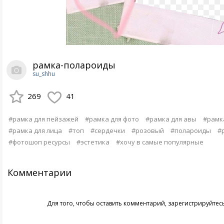
рамка-полароиды
su_shhu
269
41
#рамка для пейзажей
#рамка для фото
#рамка для авы
#рамк
#рамка для лица
#топ
#сердечки
#розовый
#полароиды
#
#фотошоп ресурсы
#эстетика
#хочу в самые популярные
Комментарии
Для того, чтобы оставить комментарий,
зарегистрируйтес