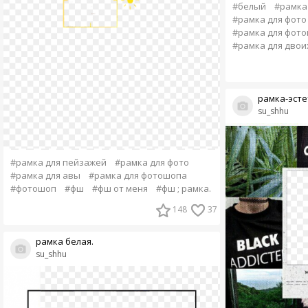
#белый
#рамка
#рамка для фото
#рамка для фот
#рамка для двои
рамка-эсте
su_shhu
#рамка для пейзажей
#рамка для фото
#рамка для авы
#рамка для фотошопа
#фотошоп
#фш
#фш от меня
#фш ; рамка.
148
37
рамка белая.
su_shhu