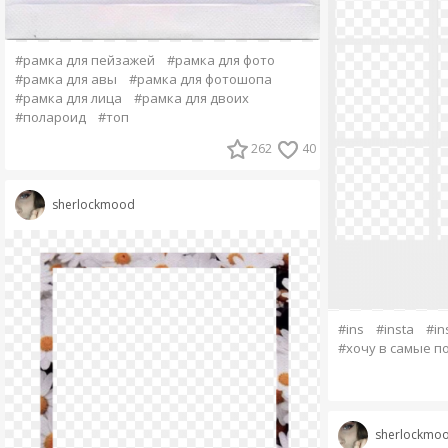
#рамка для пейзажей
#рамка для фото
#рамка для авы
#рамка для фотошопа
#рамка для лица
#рамка для двоих
#полароид
#топ
262
40
sherlockmood
#ins
#insta
#in
#хочу в самые п
sherlockmo