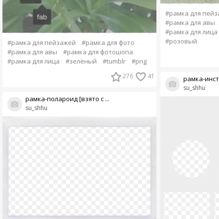
#рамка для пей
#рамка для авы
#рамка для лица
#розовый
#рамка для пейзажей
#рамка для фото
#рамка для авы
#рамка для фотошопа
#рамка для лица
#зелёный
#tumblr
#png
276
41
рамка-инс
su_shhu
рамка-полароид [взято с ...
su_shhu