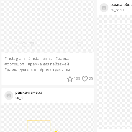
рамка-обво
su_shhu
#instagram
#insta
#inst
#рамка
#фотошоп
#рамка для пейзажей
#рамка для фото
#рамка для авы
183
25
рамка-камера.
su_shhu