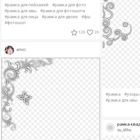
#рамка для пейзажей
#рамка для фото
#рамка для авы
#рамка для фотошопа
#рамка для лица
#рамка для двоих
#фш
#фотошоп
128
26
amici
#рамка
#узоры
#рамка для авы
рамка-ква
su_shhu