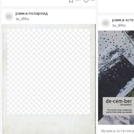
рамка-полароид
su_shhu
рамка-эсте
su_shhu
#рамка-эстетика