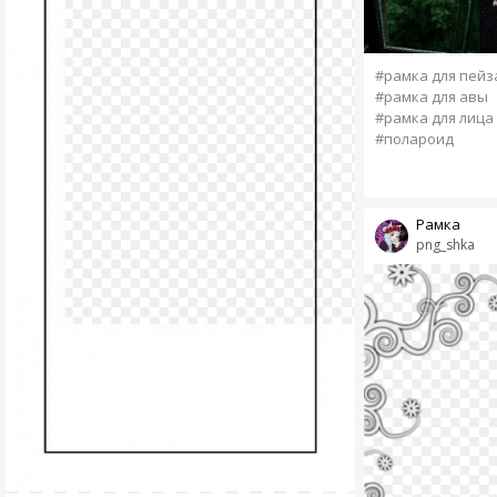
#рамка для пей
#рамка для авы
#рамка для лица
#полароид
Рамка
png_shka