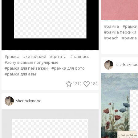
#рамка
#рамки
#рамка персики
#peach
#рамка 
#рамка
#китайский
#цитата
#надпись
#хочу в самые популярные
sherlockmo
#рамка для пейзажей
#рамка для фото
#рамка для авы
1212
184
sherlockmood