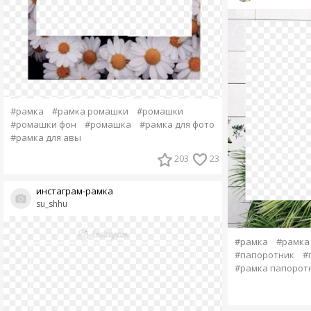
#рамка
#рамка ромашки
#ромашки
#ромашки фон
#ромашка
#рамка для фото
#рамка для авы
203
23
инстаграм-рамка
su_shhu
#рамка
#рамка 
#папоротник
#
#рамка папорот