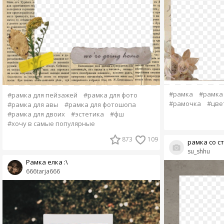
#рамка
#рамка 
#рамка для пейзажей
#рамка для фото
#рамочка
#цве
#рамка для авы
#рамка для фотошопа
#рамка для двоих
#эстетика
#фш
#хочу в самые популярные
873
109
рамка со с
su_shhu
Рамка елка :\
666tarja666