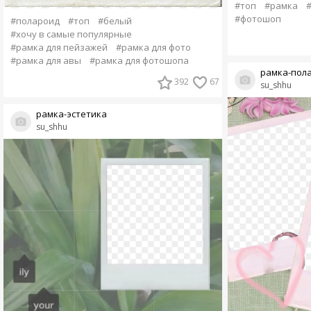
#топ
#рамка
#фотошоп
#полароид
#топ
#белый
#хочу в самые популярные
#рамка для пейзажей
#рамка для фото
#рамка для авы
#рамка для фотошопа
рамка-пол
392
67
su_shhu
рамка-эстетика
su_shhu