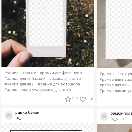
#рамка
#рамки
#рамки для фотошопа
#рамка
#статуя
#рамка для пейзажей
#рамка для фото
#рамка для пей
#рамка для авы
#рамка для фотошопа
#рамка для авы
#рамка рамка swagрамка для фото
#рамка для лица
717
118
рамка белая
рамка-пол
su_shhu
su_shhu