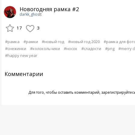
Новогодняя рамка #2
darkk_ghostt
17
3
#рамка
#рамки
#новый год
#новый год 2020
#рамка для фот
#снежинки
#колокольчики
#носок
#сладости
#png
#merry c
#happy new year
Комментарии
Для того, чтобы оставить комментарий,
зарегистрируйтес