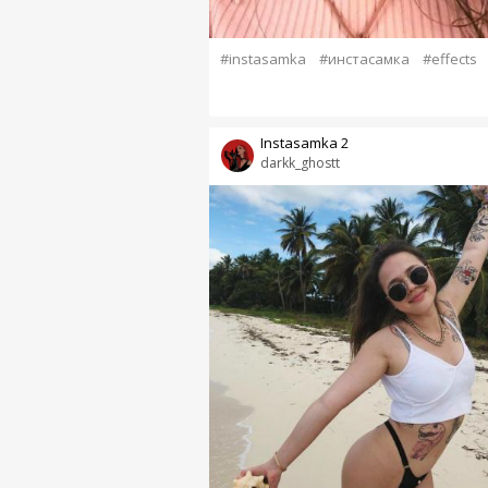
#instasamka
#инстасамка
#effects
Instasamka 2
darkk_ghostt