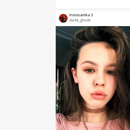
Instasamka 3
darkk_ghostt