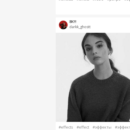
8K!!!
darkk_ghostt
#effects
#effect
#эффекты
#эффек