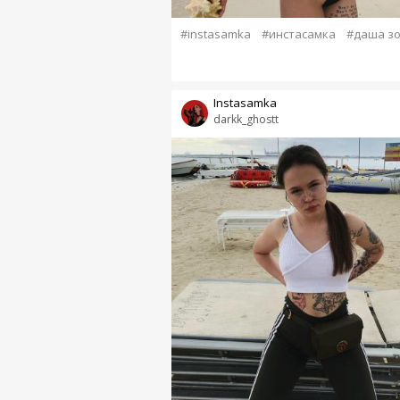
#instasamka
#инстасамка
#даша з
Instasamka
darkk_ghostt