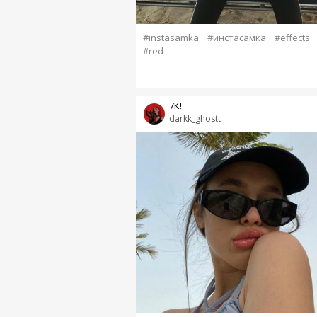
#instasamka
#инстасамка
#effects
#red
7К!
darkk_ghostt