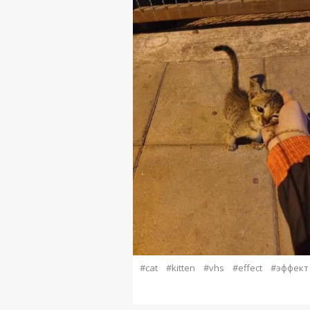
#cat
#kitten
#vhs
#effect
#эффект