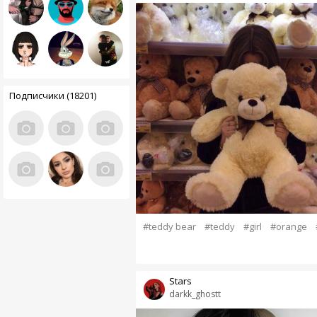
Подписчики (18201)
#teddy bear
#teddy
#girl
#orange
Stars
darkk_ghostt