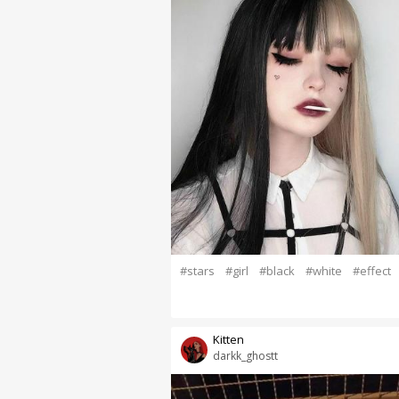
#stars
#girl
#black
#white
#effect
Kitten
darkk_ghostt