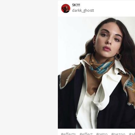
9K!!!!
darkk_ghostt
#effects
#effect
#retro
#ретро
#э