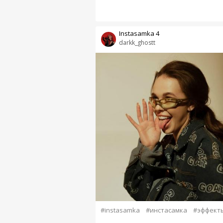
Instasamka 4
darkk_ghostt
#instasamka
#инстасамка
#эффект