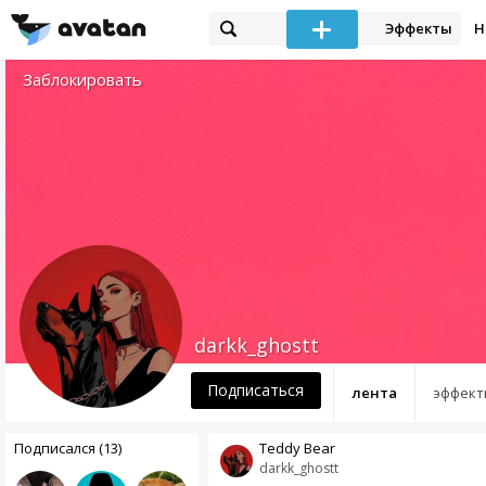
Эффекты
Н
Заблокировать
darkk_ghostt
Подписаться
лента
эффект
Подписался (13)
Teddy Bear
darkk_ghostt