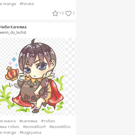
e manga
#hinata
19
2
Чиби Кагеяма
wenn_du_lachst
е манга
#кагеяма
#тобио
яма тобио
#волейбол!!
#волейбол
e manga
#kageyama