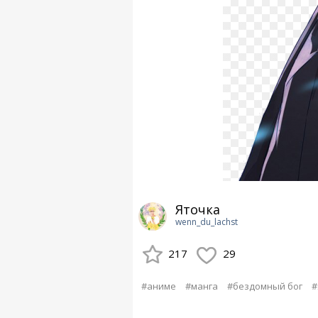
Яточка
wenn_du_lachst
217
29
#аниме
#манга
#бездомный бог
#