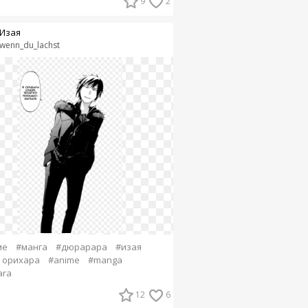
9
2
Изая
wenn_du_lachst
ме
#манга
#дюрарара
#изая
 орихара
#anime
#manga
ara
12
6