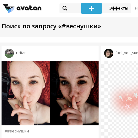
Эффекты
Н
Поиск по запросу «#веснушки»
riritat
fuck_you_su
##веснушки