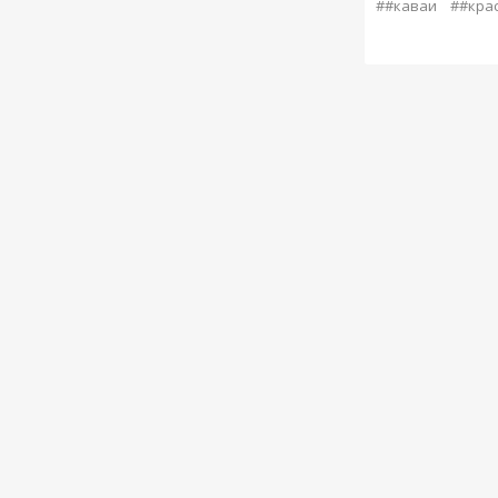
##каваи
##кра