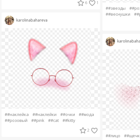
6
1
##звезды
##ро
##веснушки
##
karolinabahareva
karolinabah
##наклейка
##наклейки
##очки
##мода
##розовый
##pink
##cat
##kitty
2
##лицо
##щечк