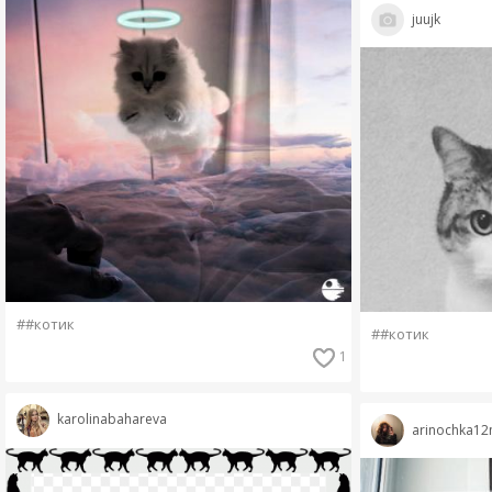
juujk
##котик
##котик
1
karolinabahareva
arinochka12