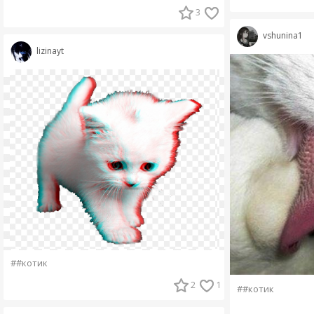
3
vshunina1
lizinayt
##котик
2
1
##котик