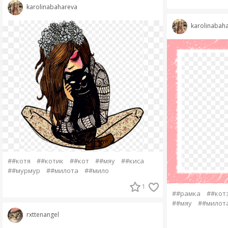
karolinabahareva
karolinabah
##котя
##котик
##кот
##мяу
##киса
##мурмур
##милота
##мило
1
##рамка
##кот
##мяу
##милот
rxttenangel