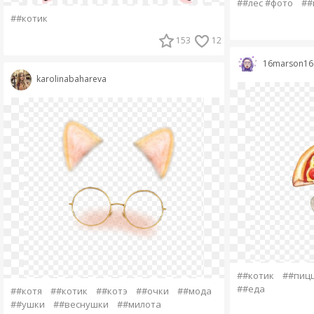
##лес #фото
##
##котик
153
12
16marson16
karolinabahareva
##котик
##пиц
##еда
##котя
##котик
##котэ
##очки
##мода
##ушки
##веснушки
##милота