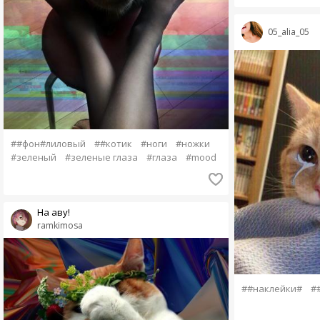
05_alia_05
##фон#лиловый
##котик
#ноги
#ножки
#зеленый
#зеленые глаза
#глаза
#mood
На аву!
ramkimosa
##наклейки#
#