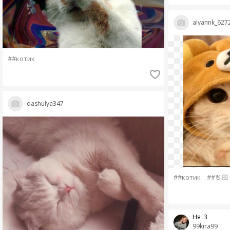
alyannk_627
##котик
dashulya347
##котик
##🤘🏻
Ня :3
99kira99