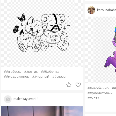
karolinabah
##любовь
##котик
##бабочка
##медвежонок
##черный
##слезы
1
##необычно
##
##фиолетовый
##котэ
malenkayutvar13