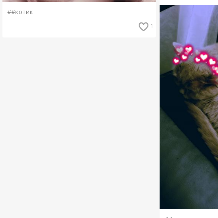
##котик
1