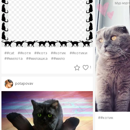
##cat
##котя
##котэ
##котик
##котики
##милота
##милашка
##мило
1
potapovav
##котик