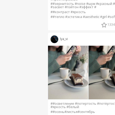
##зернитость #noise #шум #красный 
#засвет #пэйтон #эффект #
##контраст #яркость
##тепло #эстетика #aesthetic #girl #sof
1334
lya_vi
##осветление #потертость #потёртос
#яркость #белый
##осень#листья#сентябрь