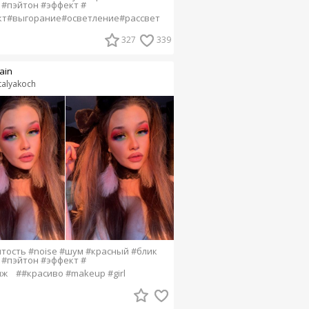
 #пэйтон #эффект #
кт#выгорание#осветление#рассвет
327
339
ain
talyakoch
тость #noise #шум #красный #блик
 #пэйтон #эффект #
яж
##красиво #makeup #girl