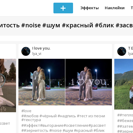
Эффекты
Наклейки
нитость #noise #шум #красный #блик #засв
I love you.
Т 
lya_vi
lya
#love
##тепло 
##любов #чёрный #надпись #тест из песни
#текстура
##бежев
ссвет
##эффект#выгорание#осветление#рассвет
##зате
##зернитость #noise #шум #красный #блик
##зерни