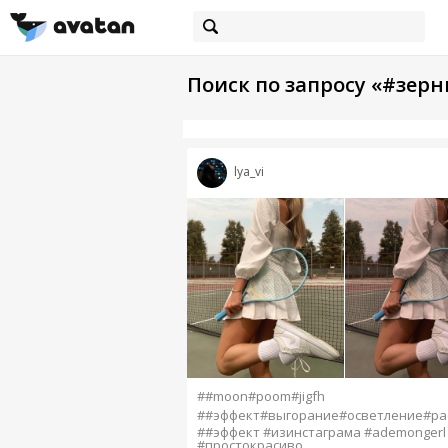
Поиск по запросу «#зер
lya_vi
##moon#poom#jigfh
##эффект#выгорание#осветление#ра
##эффект #изинстаграма #ademongerl
#простокрасиво