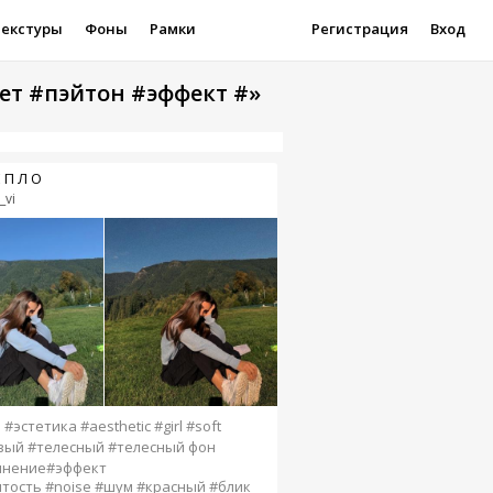
Текстуры
Фоны
Рамки
Регистрация
Вход
ет #пэйтон #эффект #»
Е П Л О
_vi
#эстетика #aesthetic #girl #soft
ый #телесный #телесный фон
мнение#эффект
тость #noise #шум #красный #блик