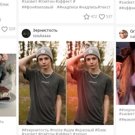
#засвет #пэйтон #эффект #
#засвет
#блик
##фон#лиловый
##надписи #надпись#текст
##эффе
472
537
t
329
Зернистость
Gr
sssukaaaa
na
##зерни
#засвет
##маки
ть
##зернитость #noise #шум #красный #блик
#засвет #пэйтон #эффект #зерно