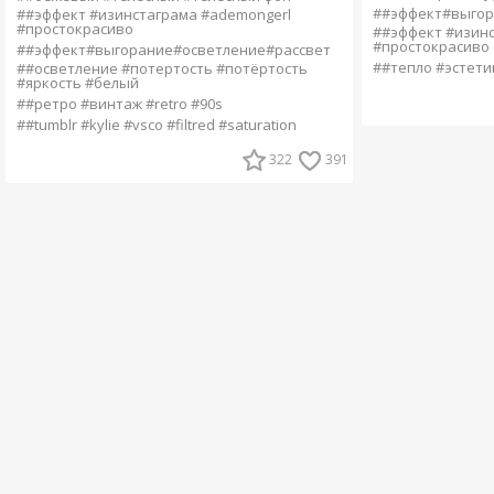
##эффект#выгор
##эффект #изинстаграма #ademongerl
#простокрасиво
##эффект #изинс
#простокрасиво
##эффект#выгорание#осветление#рассвет
##тепло #эстетика
##осветление #потертость #потёртость
#яркость #белый
##ретро #винтаж #retro #90s
##tumblr #kylie #vsco #filtred #saturation
322
391