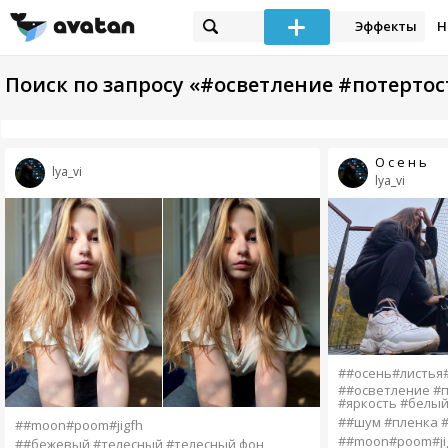
Эффекты
Н
Поиск по запросу «#осветление #потертос
О с е н ь
lya_vi
lya_vi
##осень#листья
##осветление #п
#яркость #белы
##шум #пленка #
##moon#poom#jigfh
##moon#poom#ji
##бежевый #телесный #телесный фон