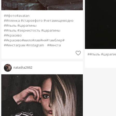
##фото#avatan
##пленка #староефото #четамещемодно
##пыль #царапины
##пыль #зернистость #царапины
##красиво
##красиво#мило#лав#ня#тамблер#
##инстаграм #instagram
##инста
##пыль #царапи
natasha2662