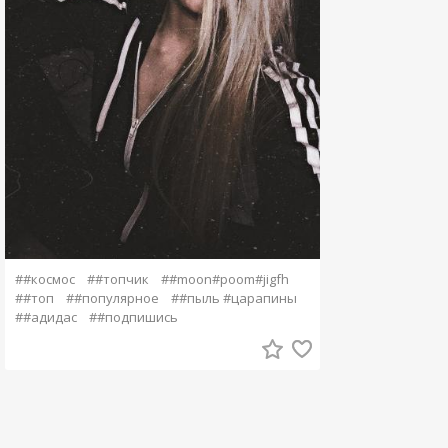
##космос
##топчик
##moon#poom#jigfh
##топ
##популярное
##пыль #царапины
##адидас
##подпишись