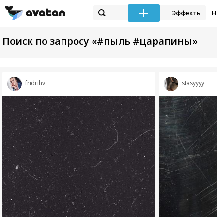
Эффекты
Н
Поиск по запросу «#пыль #царапины»
fridrihv
stasyyyy