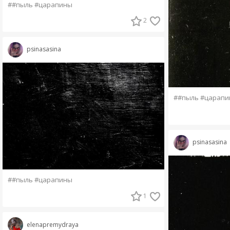
##пыль #царапины
2
psinasasina
##пыль #царапи
psinasasina
##пыль #царапины
1
elenapremydraya