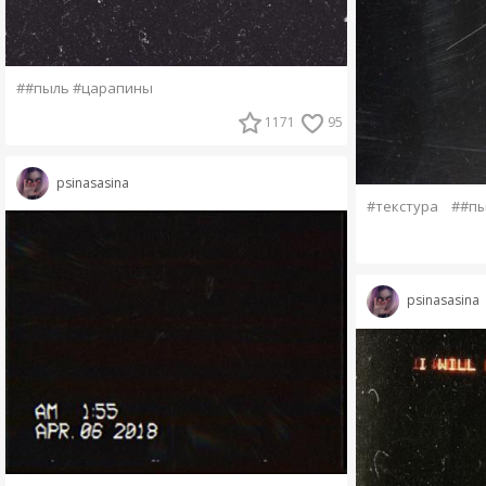
##пыль #царапины
1171
95
psinasasina
#текстура
##пы
psinasasina