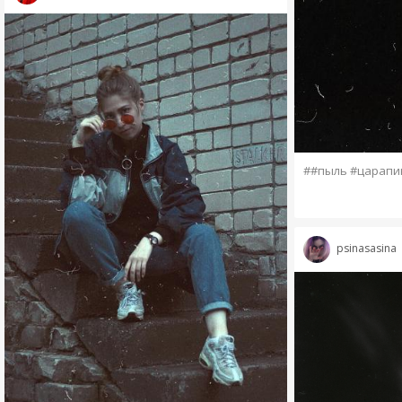
##пыль #царапи
psinasasina