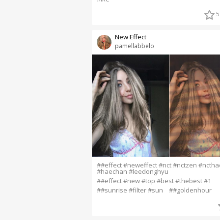
5
New Effect
pamellabbelo
##effect #neweffect #nct #nctzen #ncth
#haechan #leedonghyu
##effect #new #top #best #thebest #1
##sunrise #filter #sun
##goldenhour