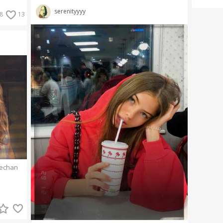
serenityyyy
8
13
aechan