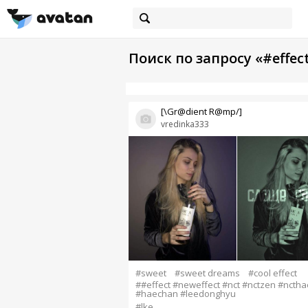
Поиск по запросу «#effec
[\Gr@dient R@mp/]
vredinka333
#sweet
#sweet dreams
#cool effect
##effect #neweffect #nct #nctzen #ncth
#haechan #leedonghyu
#lke