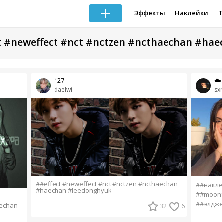
Эффекты
Наклейки
t #neweffect #nct #nctzen #ncthaechan #ha
127
☁️
daelwi
sx
##effect #neweffect #nct #nctzen #ncthaechan
##накл
#haechan #leedonghyuk
##moon#
##элдж
aechan
32
6