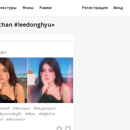
Текстуры
Фоны
Рамки
Регистрация
Вход
echan #leedonghyu»
rahz
ейки#
##космос
##единорог
poom#jigfh
##bts
##glitche
ей
##homerrr